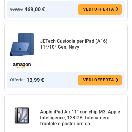
469,00 €
509,00
VEDI OFFERTA
JETech Custodia per iPad (A16)
11ª/10ª Gen, Navy
13,99 €
Offerta:
VEDI OFFERTA
Apple iPad Air 11'' con chip M3: Apple
Intelligence, 128 GB, fotocamera
frontale e posteriore da...