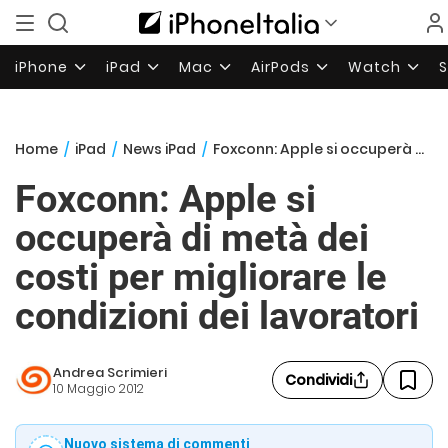
iPhone
iPad
Mac
AirPods
Watch
Home
/
iPad
/
News iPad
/
Foxconn: Apple si occuperà di metà dei costi per migliorare le condizioni dei lavoratori
Foxconn: Apple si
occuperà di metà dei
costi per migliorare le
condizioni dei lavoratori
Andrea Scrimieri
Condividi
10 Maggio 2012
Nuovo sistema di commenti