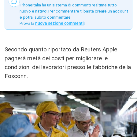
iPhoneItalia ha un sistema di commenti realtime tutto
nuovo e nativo! Per commentare ti basta creare un account
e potrai subito commentare.
Prova la
nuova sezione commenti
!
Secondo quanto riportato da Reuters Apple
pagherà metà dei costi per migliorare le
condizioni dei lavoratori presso le fabbriche della
Foxconn.