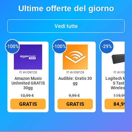
Ultime offerte del giorno
Vedi tutte
-100%
-100%
-29%
In evidenza
In evidenza
In evidenza
Amazon Music
Audible: Gratis 30
Logitech MX 
Unlimited GRATIS
gg
S Tastiera
30gg
Wireless (G
10,99 €
9,99 €
119,99 €
GRATIS
GRATIS
84,99 €