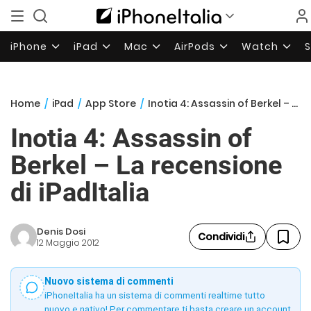
iPhone
iPad
Mac
AirPods
Watch
Home
/
iPad
/
App Store
/
Inotia 4: Assassin of Berkel – La recensione di iPadItalia
Inotia 4: Assassin of
Berkel – La recensione
di iPadItalia
Denis Dosi
Condividi
12 Maggio 2012
Nuovo sistema di commenti
iPhoneItalia ha un sistema di commenti realtime tutto
nuovo e nativo! Per commentare ti basta creare un account