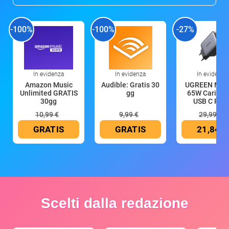
-100%
-100%
-27%
In evidenza
In evidenza
In evidenza
Amazon Music
Audible: Gratis 30
UGREEN Nex
Unlimited GRATIS
gg
65W Caricat
30gg
USB C Rica
10,99 €
9,99 €
29,99 €
GRATIS
GRATIS
21,84 €
Scelti dalla redazione