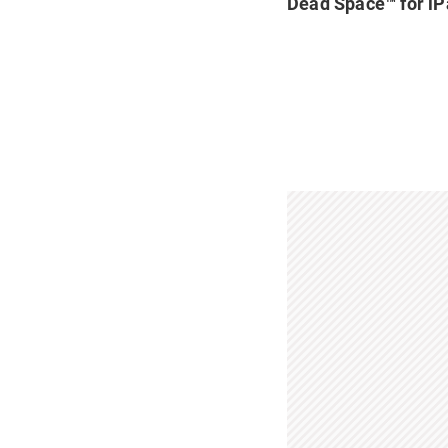
Dead Space™ for i