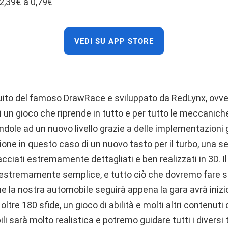
 2,39€ a 0,79€
VEDI SU APP STORE
uito del famoso DrawRace e sviluppato da RedLynx, ovver
di un gioco che riprende in tutto e per tutto le meccanich
ole ad un nuovo livello grazie a delle implementazioni g
sione in questo caso di un nuovo tasto per il turbo, una ser
acciati estremamente dettagliati e ben realizzati in 3D. I
i estremamente semplice, e tutto ciò che dovremo fare sa
he la nostra automobile seguirà appena la gara avrà ini
oltre 180 sfide, un gioco di abilità e molti altri contenuti
li sarà molto realistica e potremo guidare tutti i diversi t