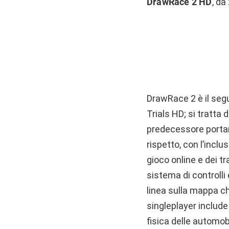
DrawRace 2 HD
, da
DrawRace 2 è il seg
Trials HD; si tratta 
predecessore portand
rispetto, con l’inclu
gioco online e dei tr
sistema di controll
linea sulla mappa c
singleplayer include 
fisica delle automobi