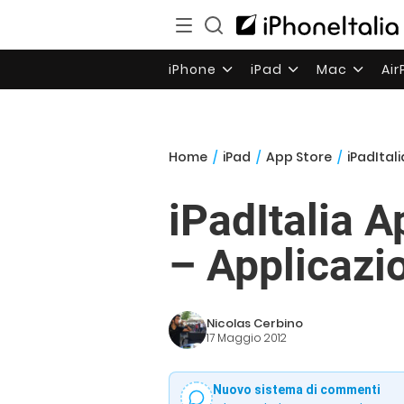
iPhone
iPad
Mac
Ai
Home
/
iPad
/
App Store
/
iPadItali
iPadItalia 
– Applicazio
Nicolas Cerbino
17 Maggio 2012
Nuovo sistema di commenti