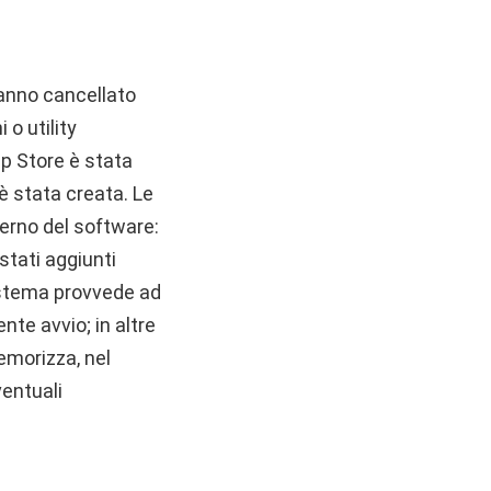
hanno cancellato
 o utility
p Store è stata
è stata creata. Le
terno del software:
 stati aggiunti
sistema provvede ad
ente avvio; in altre
emorizza, nel
ventuali