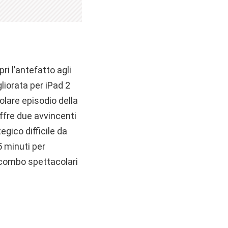
i l’antefatto agli
liorata per iPad 2
olare episodio della
ffre due avvincenti
gico difficile da
5 minuti per
ni combo spettacolari