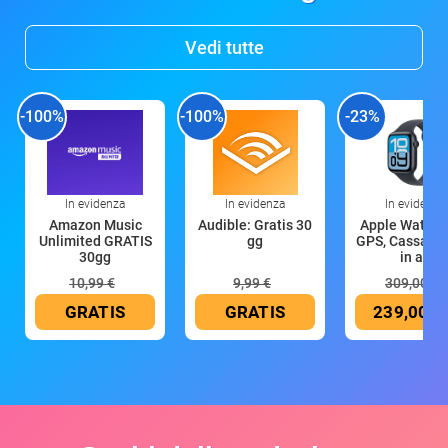
Vedi tutte
-100%
-100%
-23%
In evidenza
In evidenza
In evidenza
Amazon Music
Audible: Gratis 30
Apple Watch 
Unlimited GRATIS
gg
GPS, Cassa 4
30gg
in all
10,99 €
9,99 €
309,00 €
GRATIS
GRATIS
239,00 €