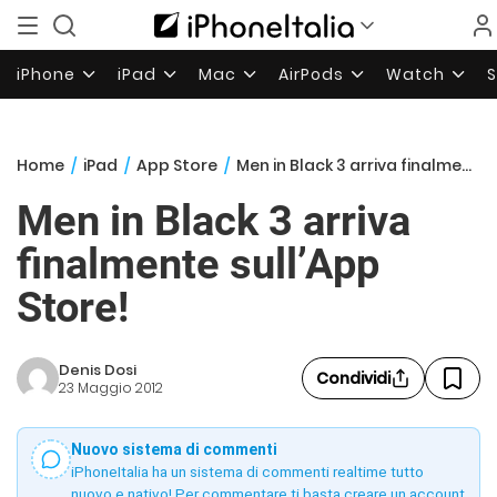
iPhone
iPad
Mac
AirPods
Watch
Home
/
iPad
/
App Store
/
Men in Black 3 arriva finalmente sull’App Store!
Men in Black 3 arriva
finalmente sull’App
Store!
Denis Dosi
Condividi
23 Maggio 2012
Nuovo sistema di commenti
iPhoneItalia ha un sistema di commenti realtime tutto
nuovo e nativo! Per commentare ti basta creare un account