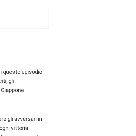
In questo episodio
ti, gli
n Giappone
re gli avversari in
gni vittoria