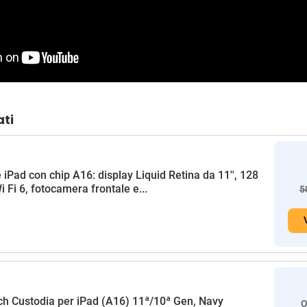
ati
 iPad con chip A16: display Liquid Retina da 11'', 128
i Fi 6, fotocamera frontale e...
5
h Custodia per iPad (A16) 11ª/10ª Gen, Navy
O