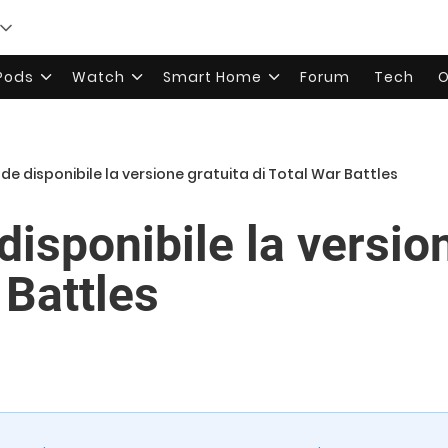
rPods
Watch
Smart Home
Forum
Tech
O
de disponibile la versione gratuita di Total War Battles
isponibile la versio
 Battles