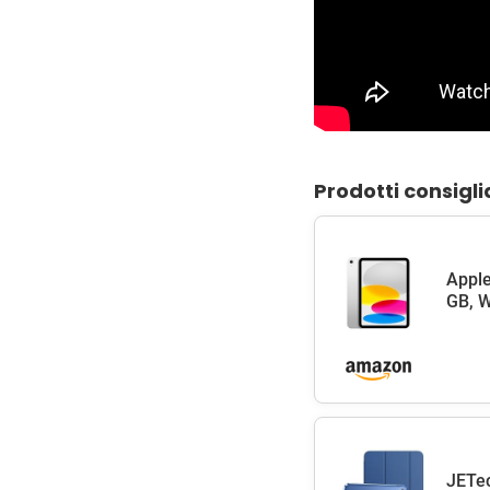
Prodotti consigli
Apple
GB, W
JETec