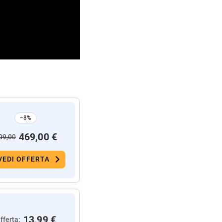
−8%
469,00 €
09,00
VEDI OFFERTA
13,99 €
fferta: