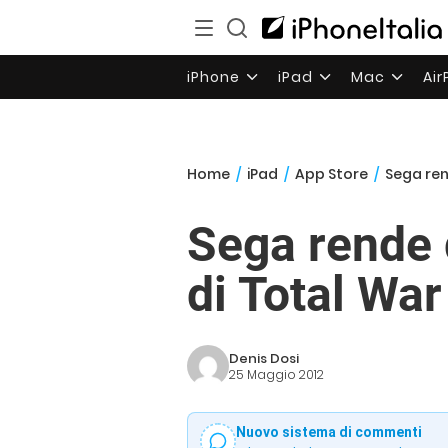
iPhone
iPad
Mac
Ai
Home
/
iPad
/
App Store
/
Sega ren
Sega rende d
di Total War
Denis Dosi
25 Maggio 2012
Nuovo sistema di commenti