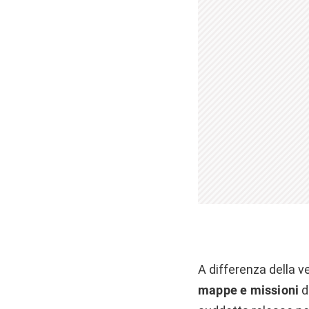
A differenza della v
mappe e missioni
d