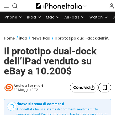
iPhone
iPad
Mac
AirPods
Watch
Home
/
iPad
/
News iPad
/
Il prototipo dual-dock dell’iPad venduto su eBay a 10.200$
Il prototipo dual-dock
dell’iPad venduto su
eBay a 10.200$
Andrea Scrimieri
Condividi
30 Maggio 2012
Nuovo sistema di commenti
iPhoneItalia ha un sistema di commenti realtime tutto
nuovo e nativo! Per commentare ti basta creare un account