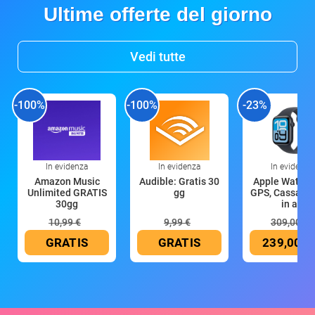
Ultime offerte del giorno
Vedi tutte
-100%
-100%
-23%
In evidenza
In evidenza
In evidenza
Amazon Music
Audible: Gratis 30
Apple Watch 
Unlimited GRATIS
gg
GPS, Cassa 4
30gg
in all
10,99 €
9,99 €
309,00 €
GRATIS
GRATIS
239,00 €