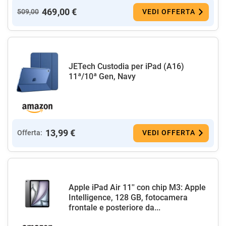
469,00 €
509,00
VEDI OFFERTA
JETech Custodia per iPad (A16)
11ª/10ª Gen, Navy
13,99 €
Offerta:
VEDI OFFERTA
Apple iPad Air 11'' con chip M3: Apple
Intelligence, 128 GB, fotocamera
frontale e posteriore da...