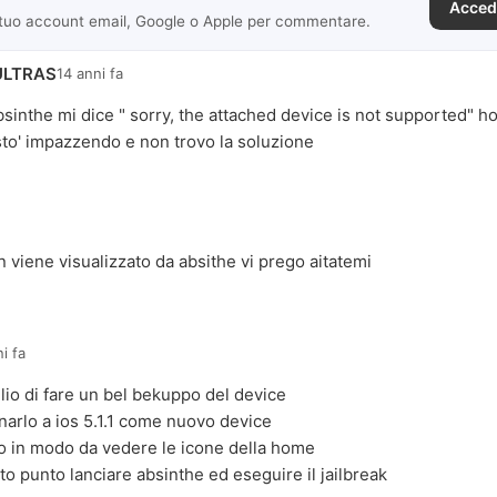
Acced
 tuo account email, Google o Apple per commentare.
ULTRAS
14 anni fa
bsinthe mi dice " sorry, the attached device is not supported" h
sto' impazzendo e non trovo la soluzione
n viene visualizzato da absithe vi prego aitatemi
i fa
lio di fare un bel bekuppo del device
tinarlo a ios 5.1.1 come nuovo device
lo in modo da vedere le icone della home
to punto lanciare absinthe ed eseguire il jailbreak