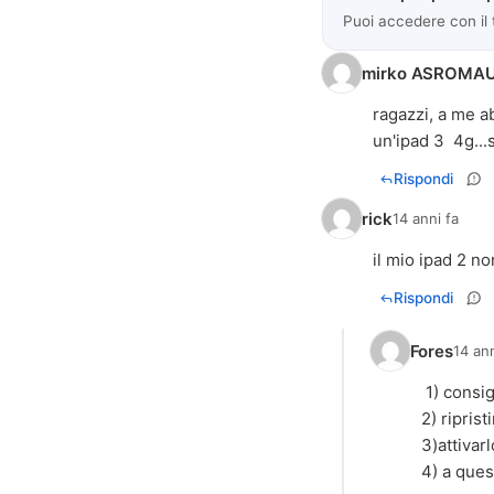
Puoi accedere con il
mirko ASROMA
ragazzi, a me a
un'ipad 3 4g...
Rispondi
rick
14 anni fa
il mio ipad 2 no
Rispondi
Fores
14 ann
1) consig
2) ripris
3)attivar
4) a ques