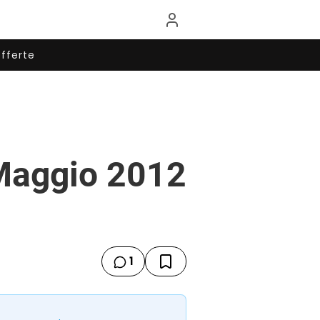
fferte
 Maggio 2012
1