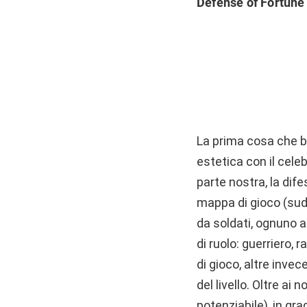
Defense of Fortune
La prima cosa che ba
estetica con il cele
parte nostra, la dife
mappa di gioco (sudd
da soldati, ognuno a
di ruolo: guerriero,
di gioco, altre inve
del livello. Oltre ai
potenziabile), in g