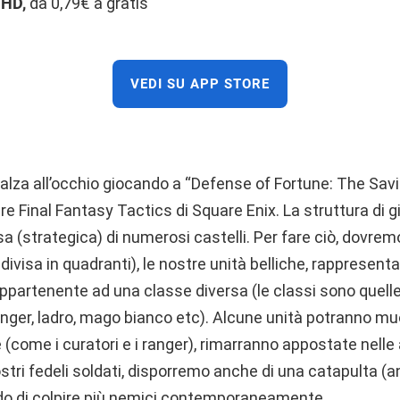
 HD,
da 0,79€ a gratis
VEDI SU APP STORE
lza all’occhio giocando a “Defense of Fortune: The Savio
bre Final Fantasy Tactics di Square Enix. La struttura di 
sa (strategica) di numerosi castelli. Per fare ciò, dovrem
ivisa in quadranti), le nostre unità belliche, rappresent
ppartenente ad una classe diversa (le classi sono quelle
 ranger, ladro, mago bianco etc). Alcune unità potranno m
ce (come i curatori e i ranger), rimarranno appostate nell
 nostri fedeli soldati, disporremo anche di una catapulta (
rado di colpire più nemici contemporaneamente.