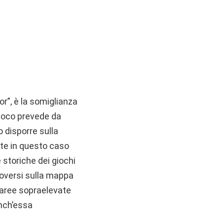
r”, è la somiglianza
gioco prevede da
o disporre sulla
ate in questo caso
 storiche dei giochi
uoversi sulla mappa
e aree sopraelevate
anch’essa