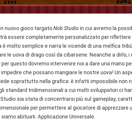
un nuovo gioco targato
Nob Studio
in cui avremo la possib
trà essere completamente personalizzato per riflettere 
a è molto semplice e narra le vicende di una melfica tri
are le uova di drago così da cibarsene. Neanche a dirlo, i
prio per questo dovremo intervenire noi a dare una mano pe
ed impedire che possano mangiare le nostre uova! Un aspe
iede soprattutto nella grafica: è infatti impossibile no
gli standard tridimensionali a cui molti sviluppatori ci h
 Studio sia stata di concentrarsi più sul gameplay, carat
bidimensionale per permettere al giocatore di apprezzare
ui siamo abituati. Applicazione Universale.