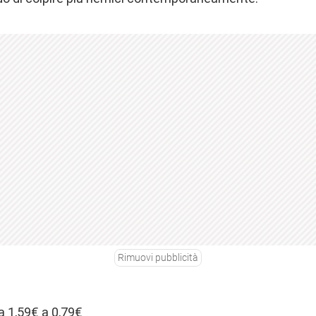
Rimuovi pubblicità
da 1,59€ a 0,79€