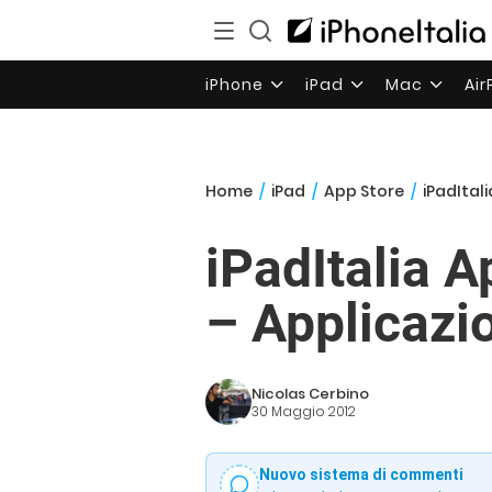
iPhone
iPad
Mac
Ai
Home
/
iPad
/
App Store
/
iPadItal
iPadItalia 
– Applicazio
Nicolas Cerbino
30 Maggio 2012
Nuovo sistema di commenti