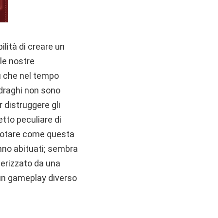
ilità di creare un
le nostre
bù che nel tempo
 draghi non sono
r distruggere gli
tto peculiare di
n notare come questa
anno abituati; sembra
terizzato da una
 un gameplay diverso