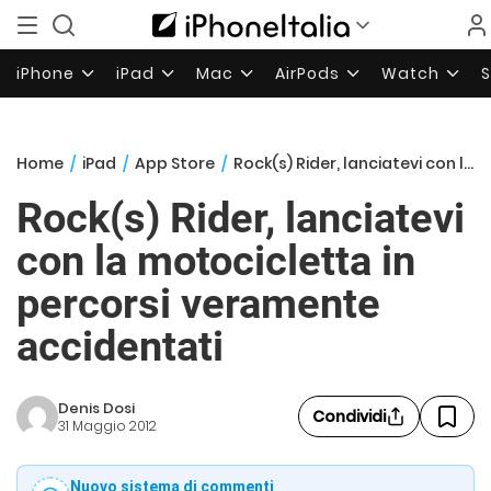
iPhone
iPad
Mac
AirPods
Watch
Home
/
iPad
/
App Store
/
Rock(s) Rider, lanciatevi con la motocicletta in percorsi veramente accidentati
Rock(s) Rider, lanciatevi
con la motocicletta in
percorsi veramente
accidentati
Denis Dosi
Condividi
31 Maggio 2012
Nuovo sistema di commenti