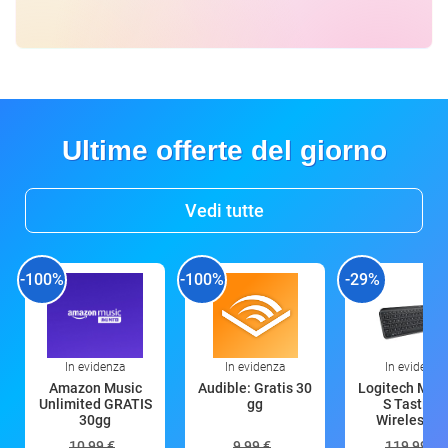
Ultime offerte del giorno
Vedi tutte
-100%
-100%
-29%
In evidenza
In evidenza
In evidenza
Amazon Music
Audible: Gratis 30
Logitech MX 
Unlimited GRATIS
gg
S Tastiera
30gg
Wireless (G
10,99 €
9,99 €
119,99 €