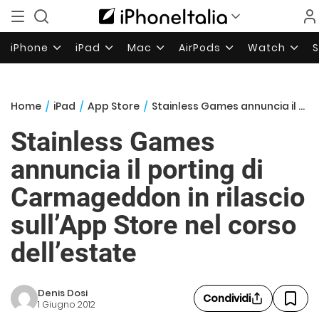
iPhone
iPad
Mac
AirPods
Watch
Home
/
iPad
/
App Store
/
Stainless Games annuncia il porting di Carmageddon in rilascio sull’App Store nel corso dell’estate
Stainless Games
annuncia il porting di
Carmageddon in rilascio
sull’App Store nel corso
dell’estate
Denis Dosi
Condividi
1 Giugno 2012