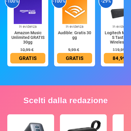
-100%
-100%
-29%
In evidenza
In evidenza
In evidenza
Amazon Music
Audible: Gratis 30
Logitech MX 
Unlimited GRATIS
gg
S Tastiera
30gg
Wireless (G
10,99 €
9,99 €
119,99 €
GRATIS
GRATIS
84,99 €
Scelti dalla redazione