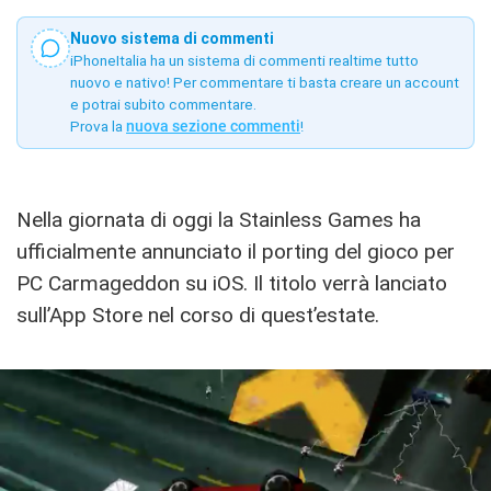
Nuovo sistema di commenti
iPhoneItalia ha un sistema di commenti realtime tutto
nuovo e nativo! Per commentare ti basta creare un account
e potrai subito commentare.
Prova la
nuova sezione commenti
!
Nella giornata di oggi la Stainless Games ha
ufficialmente annunciato il porting del gioco per
PC Carmageddon su iOS. Il titolo verrà lanciato
sull’App Store nel corso di quest’estate.