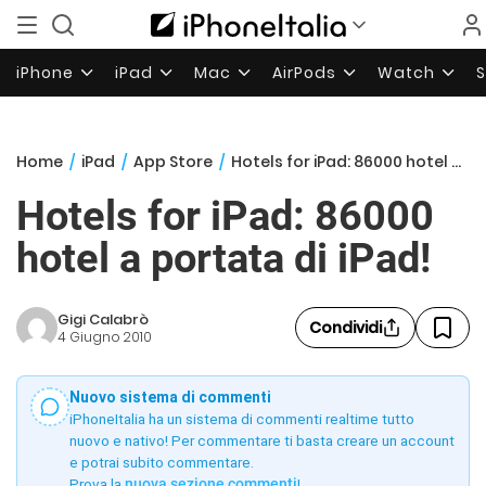
iPhone
iPad
Mac
AirPods
Watch
Home
/
iPad
/
App Store
/
Hotels for iPad: 86000 hotel a portata di iPad!
Hotels for iPad: 86000
hotel a portata di iPad!
Gigi Calabrò
Condividi
4 Giugno 2010
Nuovo sistema di commenti
iPhoneItalia ha un sistema di commenti realtime tutto
nuovo e nativo! Per commentare ti basta creare un account
e potrai subito commentare.
Prova la
nuova sezione commenti
!