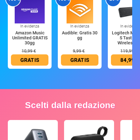
In evidenza
In evidenza
In evidenza
Amazon Music
Audible: Gratis 30
Logitech MX 
Unlimited GRATIS
gg
S Tastiera
30gg
Wireless (G
10,99 €
9,99 €
119,99 €
GRATIS
GRATIS
84,99 €
Scelti dalla redazione