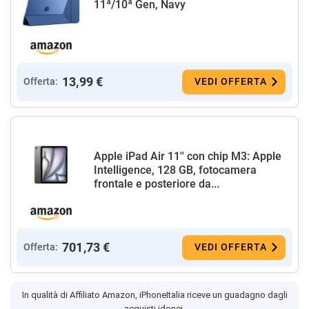
11ª/10ª Gen, Navy
13,99 €
Offerta:
VEDI OFFERTA
Apple iPad Air 11'' con chip M3: Apple
Intelligence, 128 GB, fotocamera
frontale e posteriore da...
701,73 €
Offerta:
VEDI OFFERTA
In qualità di Affiliato Amazon, iPhoneItalia riceve un guadagno dagli
acquisti idonei.