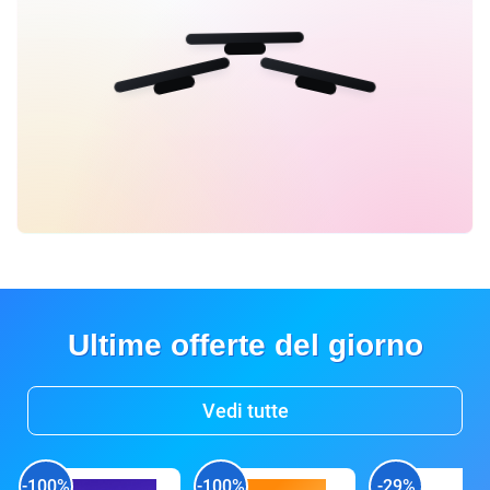
Ultime offerte del giorno
Vedi tutte
-100%
-100%
-29%