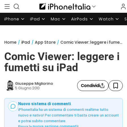
iPhone
iPad
Mac
AirPods
Watch
Home
/
iPad
/
App Store
/
Comic Viewer: leggere i fumetti su iPad
Comic Viewer: leggere i
fumetti su iPad
Giuseppe Migliorino
Condividi
5 Giugno 2010
Nuovo sistema di commenti
iPhoneItalia ha un sistema di commenti realtime tutto
nuovo e nativo! Per commentare ti basta creare un account
e potrai subito commentare.
Prova la
nuova sezione commenti
!