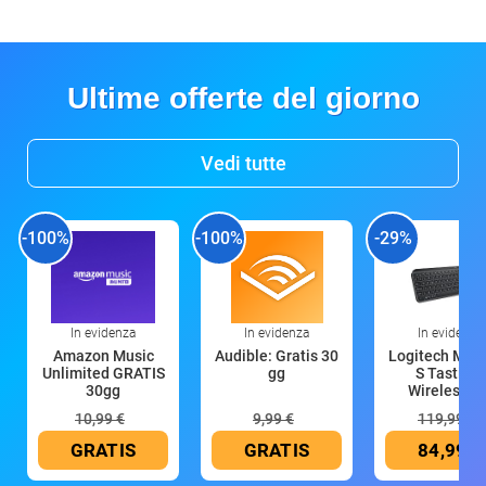
Ultime offerte del giorno
Vedi tutte
-100%
-100%
-29%
In evidenza
In evidenza
In evidenza
Amazon Music
Audible: Gratis 30
Logitech MX 
Unlimited GRATIS
gg
S Tastiera
30gg
Wireless (G
10,99 €
9,99 €
119,99 €
GRATIS
GRATIS
84,99 €