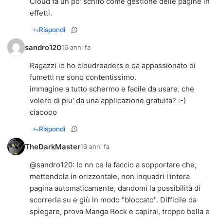
Cloud fa un po' schifo come gestione delle pagine in
effetti.
Rispondi
sandro120
16 anni fa
Ragazzi io ho cloudreaders e da appassionato di
fumetti ne sono contentissimo.
immagine a tutto schermo e facile da usare. che
volere di piu' da una applicazione gratuita? :-)
ciaoooo
Rispondi
TheDarkMaster
16 anni fa
@
sandro120
: Io nn ce la faccio a sopportare che,
mettendola in orizzontale, non inquadri l'intera
pagina automaticamente, dandomi la possibilità di
scorrerla su e giù in modo "bloccato". Difficile da
spiegare, prova Manga Rock e capirai, troppo bella e