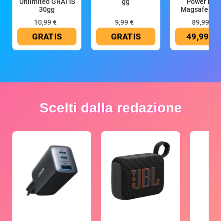
Unlimited GRATIS
gg
Power Ban
30gg
Magsafe 10
mAh
10,99 €
9,99 €
89,99 €
GRATIS
GRATIS
49,99 €
Scelti dalla redazione