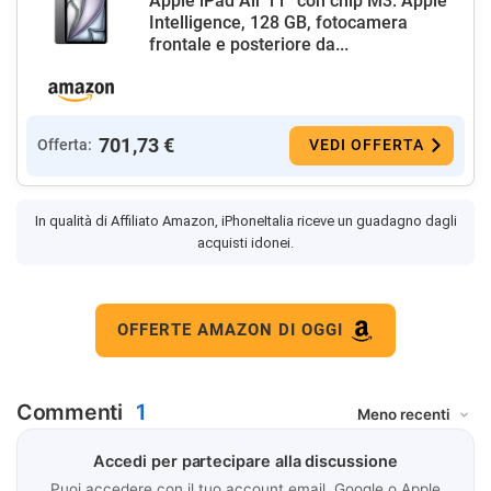
Apple iPad Air 11'' con chip M3: Apple
Intelligence, 128 GB, fotocamera
frontale e posteriore da...
701,73 €
Offerta:
VEDI OFFERTA
In qualità di Affiliato Amazon, iPhoneItalia riceve un guadagno dagli
acquisti idonei.
OFFERTE AMAZON DI OGGI
Commenti
1
Accedi per partecipare alla discussione
Puoi accedere con il tuo account email, Google o Apple