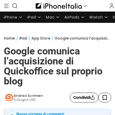
iPhone
iPad
Mac
AirPods
Watch
Home
/
iPad
/
App Store
/
Google comunica l’acquisizione di Quickoffice sul proprio blog
Google comunica
l’acquisizione di
Quickoffice sul proprio
blog
Andrea Scrimieri
Condividi
5 Giugno 2012
Nuovo sistema di commenti