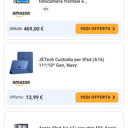
fotocamera frontale e...
−8%
469,00 €
509,00
VEDI OFFERTA
JETech Custodia per iPad (A16)
11ª/10ª Gen, Navy
13,99 €
Offerta:
VEDI OFFERTA