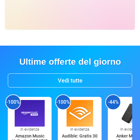
Ultime offerte del giorno
Vedi tutte
-100%
-100%
-44%
In evidenza
In evidenza
In evidenza
Amazon Music
Audible: Gratis 30
Anker Mag