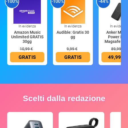
-100%
-100%
-44%
In evidenza
In evidenza
In evidenza
Amazon Music
Audible: Gratis 30
Anker Mag
Unlimited GRATIS
gg
Power Ban
30gg
Magsafe 10
mAh
10,99 €
9,99 €
89,99 €
GRATIS
GRATIS
49,99 €
Scelti dalla redazione