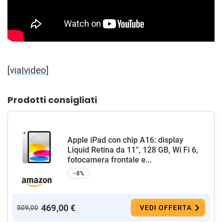
[v
ia
|
video
]
Prodotti consigliati
Apple iPad con chip A16: display
Liquid Retina da 11'', 128 GB, Wi Fi 6,
fotocamera frontale e...
−8%
469,00 €
509,00
VEDI OFFERTA