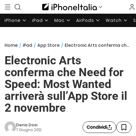
iPhone
iPad
Mac
AirPods
Watch
Home
/
iPad
/
App Store
/
Electronic Arts conferma che Need for Speed: Most Wanted arriverà sull’App Store il 2 novembre
Electronic Arts
conferma che Need for
Speed: Most Wanted
arriverà sull’App Store il
2 novembre
Denis Dosi
Condividi
7 Giugno 2012