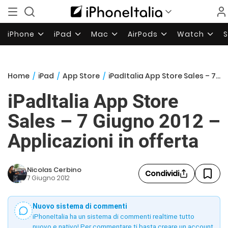
iPhone
iPad
Mac
AirPods
Watch
Home
/
iPad
/
App Store
/
iPadItalia App Store Sales – 7 Giugno 2012 – Applicazioni in offerta
iPadItalia App Store
Sales – 7 Giugno 2012 –
Applicazioni in offerta
Nicolas Cerbino
Condividi
7 Giugno 2012
Nuovo sistema di commenti
iPhoneItalia ha un sistema di commenti realtime tutto
nuovo e nativo! Per commentare ti basta creare un account