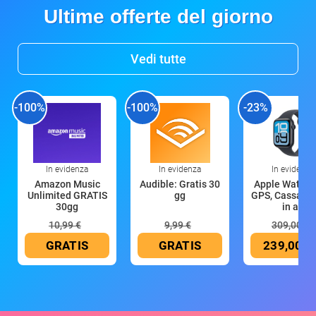
Ultime offerte del giorno
Vedi tutte
-100%
-100%
-23%
In evidenza
In evidenza
In evidenza
Amazon Music
Audible: Gratis 30
Apple Watch 
Unlimited GRATIS
gg
GPS, Cassa 4
30gg
in all
10,99 €
9,99 €
309,00 €
GRATIS
GRATIS
239,00 €