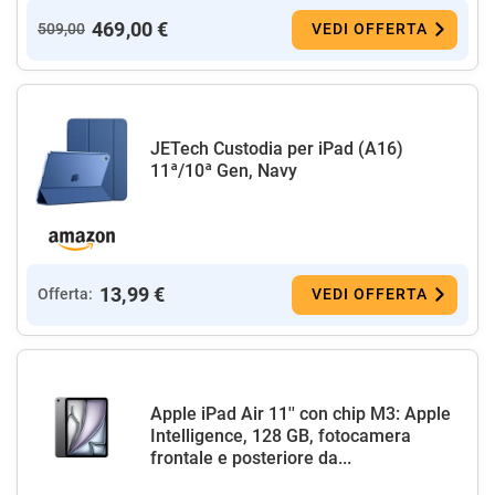
469,00 €
509,00
VEDI OFFERTA
JETech Custodia per iPad (A16)
11ª/10ª Gen, Navy
13,99 €
Offerta:
VEDI OFFERTA
Apple iPad Air 11'' con chip M3: Apple
Intelligence, 128 GB, fotocamera
frontale e posteriore da...