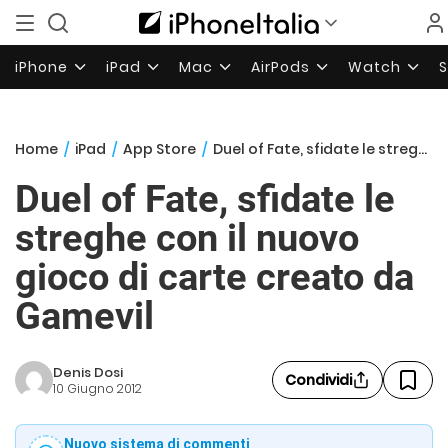
iPhone
iPad
Mac
AirPods
Watch
Home
/
iPad
/
App Store
/
Duel of Fate, sfidate le streghe con il nuovo gioco di carte creato da Gamevil
Duel of Fate, sfidate le
streghe con il nuovo
gioco di carte creato da
Gamevil
Denis Dosi
Condividi
10 Giugno 2012
Nuovo sistema di commenti