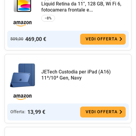
Liquid Retina da 11'', 128 GB, Wi Fi 6,
fotocamera frontale e...
−8%
469,00 €
509,00
VEDI OFFERTA
JETech Custodia per iPad (A16)
11ª/10ª Gen, Navy
13,99 €
Offerta:
VEDI OFFERTA