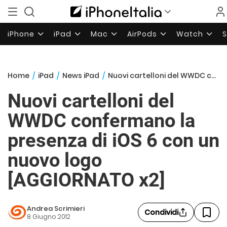
iPhone
iPad
Mac
AirPods
Watch
Home
/
iPad
/
News iPad
/
Nuovi cartelloni del WWDC confermano la presenza di iOS 6 con un nuovo logo [AGGIORNATO x2]
Nuovi cartelloni del
WWDC confermano la
presenza di iOS 6 con un
nuovo logo
[AGGIORNATO x2]
Andrea Scrimieri
Condividi
8 Giugno 2012