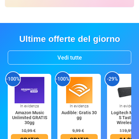
Ultime offerte del giorno
Vedi tutte
-100%
-100%
-29%
In evidenza
In evidenza
In evidenza
Amazon Music
Audible: Gratis 30
Logitech MX 
Unlimited GRATIS
gg
S Tastiera
30gg
Wireless (G
10,99 €
9,99 €
119,99 €