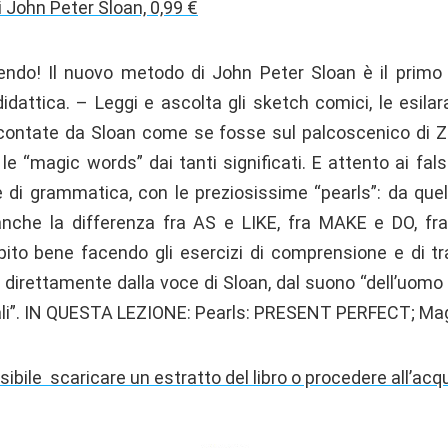
i John Peter Sloan, 0,99 €
dendo! Il nuovo metodo di John Peter Sloan è il primo
idattica. – Leggi e ascolta gli sketch comici, le esilar
accontate da Sloan come se fosse sul palcoscenico di Z
e “magic words” dai tanti significati. E attento ai fal
e di grammatica, con le preziosissime “pearls”: da que
anche la differenza fra AS e LIKE, fra MAKE e DO, 
pito bene facendo gli esercizi di comprensione e di tr
a direttamente dalla voce di Sloan, dal suono “dell’uomo
chiali”. IN QUESTA LEZIONE: Pearls: PRESENT PERFECT; M
sibile scaricare un estratto del libro o procedere all’acq