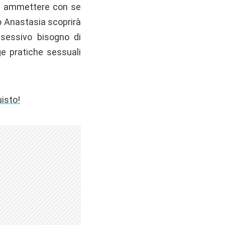
eve ammettere con se
to Anastasia scoprirà
sessivo bisogno di
ge pratiche sessuali
uisto!