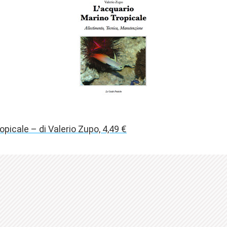
opicale – di Valerio Zupo, 4,49 €