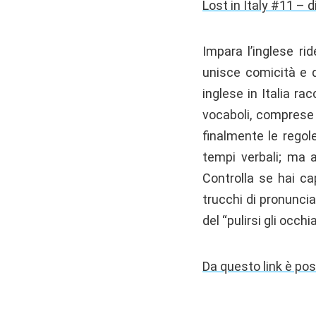
Lost in Italy #11 – d
Impara l’inglese ri
unisce comicità e d
inglese in Italia r
vocaboli, comprese l
finalmente le regol
tempi verbali; ma 
Controlla se hai ca
trucchi di pronunci
del “pulirsi gli oc
Da questo link è pos