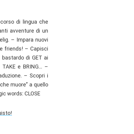
 corso di lingua che
anti avventure di un
elig. – Impara nuovi
se friends! – Capisci
l bastardo di GET ai
fra TAKE e BRING… –
aduzione. – Scopri i
 che muore” a quello
agic words: CLOSE
uisto!