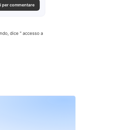
i per commentare
ndo, dice " accesso a