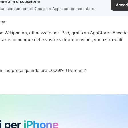
are alla discussione
Acced
 tuo account email, Google o Apple per commentare.
i fa
so Wikipanion, ottimizzata per iPad, gratis su AppStore ! Accede
 grazie comunque delle vostre videorecensioni, sono stra-utili!
 l'ho presa quando era €0.79!?!!! Perché!?
i per
iPhone