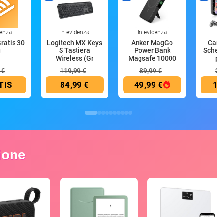
denza
In evidenza
In evidenza
Gratis 30
Logitech MX Keys
Anker MagGo
Ca
g
S Tastiera
Power Bank
Sch
Wireless (Gr
Magsafe 10000
mAh
 €
119,99 €
89,99 €
TIS
84,99 €
49,99 €
1
zione