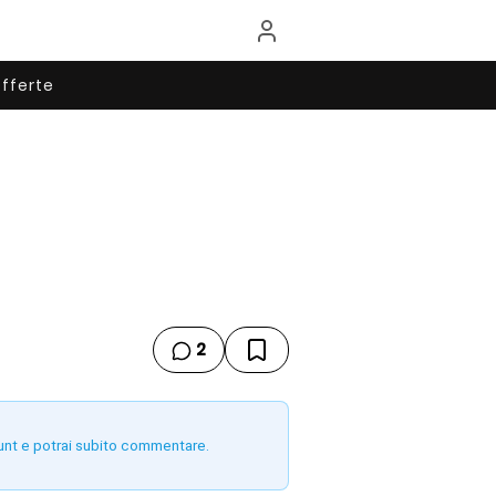
fferte
2
unt e potrai subito commentare.