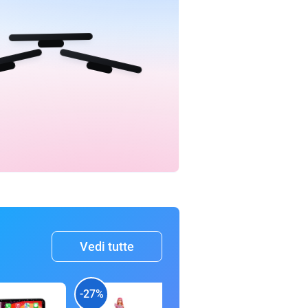
Vedi tutte
-27%
-33%
-