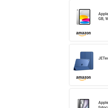
Apple
GB, W
JETec
Apple
fotoc