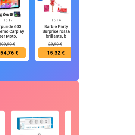
15:17
15:14
15:10
rpuride 603
Barbie Party
UGREEN Revodok
ermo Carplay
Surprise rossa
Pro 3121 Hub USB
per Moto,
brillante, b
C 12 in
209,99 €
20,99 €
79,99 €
54,76 €
15,32 €
53,99 €