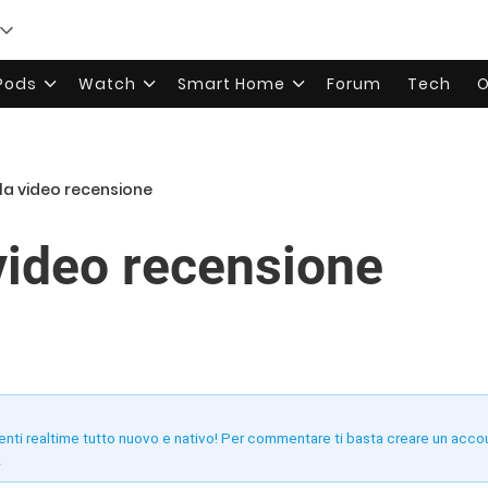
rPods
Watch
Smart Home
Forum
Tech
O
 la video recensione
 video recensione
enti realtime tutto nuovo e nativo! Per commentare ti basta creare un acco
!