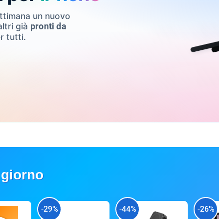
ettimana un nuovo
ltri già
pronti da
r tutti.
 giorno
-29%
-44%
-26%