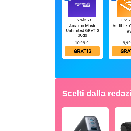
In evidenza
In evi
Amazon Music
Audible: 
Unlimited GRATIS
g
30gg
10,99 €
9,99
GRATIS
GRA
Scelti dalla reda