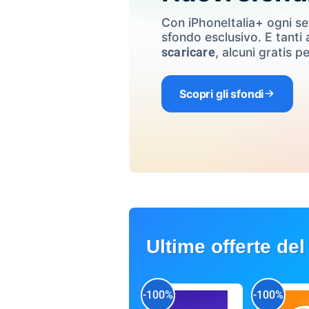
Con iPhoneItalia+ ogni s
sfondo esclusivo. E tanti a
, alcuni gratis pe
scaricare
Scopri gli sfondi
Ultime offerte del
-100%
-100%