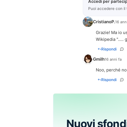
Accedi per partecip
Puoi accedere con il
CristianoP.
16 ann
Grazie! Ma io u
Wikipedia ".....
Rispondi
Gmilh
16 anni fa
Noo, perché non
Rispondi
Nuovi sfond