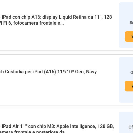
 iPad con chip A16: display Liquid Retina da 11'', 128
i Fi 6, fotocamera frontale e...
5
h Custodia per iPad (A16) 11ª/10ª Gen, Navy
O
 iPad Air 11'' con chip M3: Apple Intelligence, 128 GB,
Of
amera frontale e posteriore da...