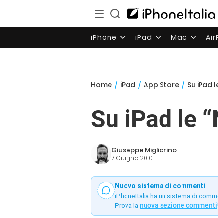
iPhone
iPad
Mac
Ai
Home
/
iPad
/
App Store
/
Su iPad 
Su iPad le 
Giuseppe Migliorino
7 Giugno 2010
Nuovo sistema di commenti
iPhoneItalia ha un sistema di comm
Prova la
nuova sezione commenti