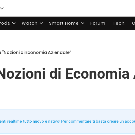
rPods
Watch
Smart Home
Forum
Tech
O
le “Nozioni di Economia Aziendale”
“Nozioni di Economia
enti realtime tutto nuovo e nativo! Per commentare ti basta creare un acco
!