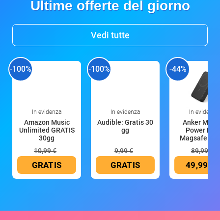
Ultime offerte del giorno
Vedi tutte
-100%
-100%
-44%
In evidenza
In evidenza
In evidenza
Amazon Music
Audible: Gratis 30
Anker Mag
Unlimited GRATIS
gg
Power Ban
30gg
Magsafe 10
mAh
10,99 €
9,99 €
89,99 €
GRATIS
GRATIS
49,99 €