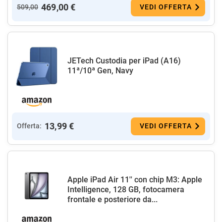
469,00 €
509,00
VEDI OFFERTA
JETech Custodia per iPad (A16)
11ª/10ª Gen, Navy
13,99 €
Offerta:
VEDI OFFERTA
Apple iPad Air 11'' con chip M3: Apple
Intelligence, 128 GB, fotocamera
frontale e posteriore da...