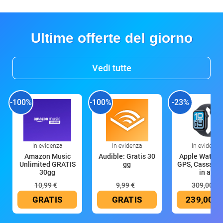
Ultime offerte del giorno
Vedi tutte
-100%
-100%
-23%
In evidenza
In evidenza
In evidenza
Amazon Music
Audible: Gratis 30
Apple Watch 
Unlimited GRATIS
gg
GPS, Cassa 4
30gg
in all
10,99 €
9,99 €
309,00 €
GRATIS
GRATIS
239,00 €