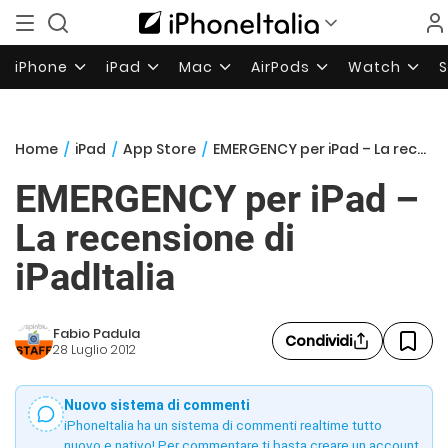
iPhone
iPad
Mac
AirPods
Watch
Home
/
iPad
/
App Store
/
EMERGENCY per iPad – La recensione di iPadItalia
EMERGENCY per iPad –
La recensione di
iPadItalia
Fabio Padula
Condividi
28 Luglio 2012
Nuovo sistema di commenti
iPhoneItalia ha un sistema di commenti realtime tutto
nuovo e nativo! Per commentare ti basta creare un account