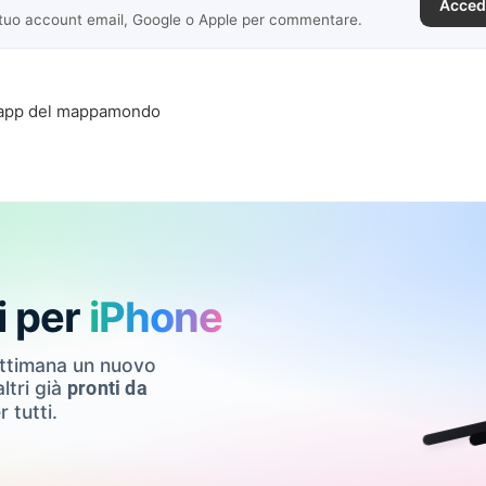
Acced
 tuo account email, Google o Apple per commentare.
 app del mappamondo
i per
iPhone
ettimana un nuovo
ltri già
pronti da
r tutti.