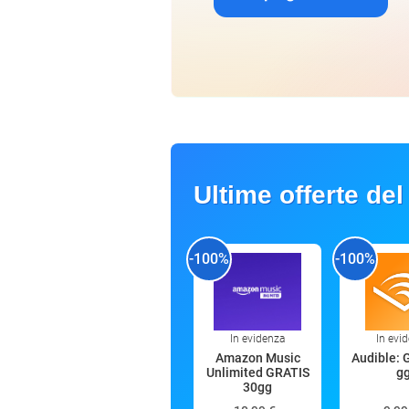
Ultime offerte del
-100%
-100%
In evidenza
In evi
Amazon Music
Audible: 
Unlimited GRATIS
g
30gg