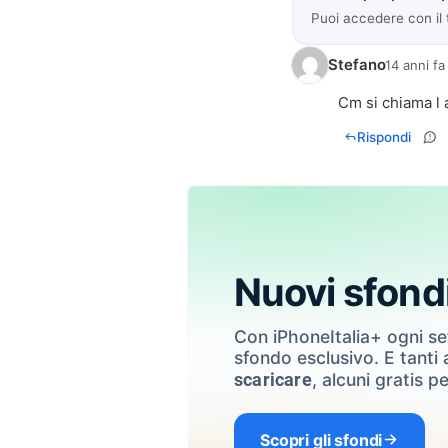
Puoi accedere con il
Stefano
14 anni fa
Cm si chiama l
Rispondi
Nuovi sfond
Con iPhoneItalia+ ogni s
sfondo esclusivo. E tanti a
, alcuni gratis pe
scaricare
Scopri gli sfondi