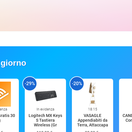
 giorno
-29%
-20%
denza
In evidenza
18:15
Gratis 30
Logitech MX Keys
VASAGLE
CAND
g
S Tastiera
Appendiabiti da
Com
Wireless (Gr
Terra, Attaccapa