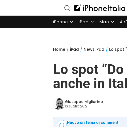
iPhone
iPad
Mac
Ai
Home
/
iPad
/
News iPad
/
Lo spot “
Lo spot “Do 
anche in Ita
Giuseppe Migliorino
16 Luglio 2012
Nuovo sistema di commenti