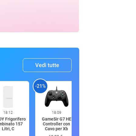
Vedi tutte
-21%
-21%
-
18:12
18:09
18:06
Y Frigorifero
GameSir G7 HE
Wahl Home Pro
binato 157
Controller con
Tagliacapelli con
Litri, C
Cavo per Xb
filo da