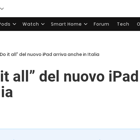
rPods
Watch
Smart Home
Forum
Tech
O
Do it all” del nuovo iPad arriva anche in Italia
it all” del nuovo iPad
lia