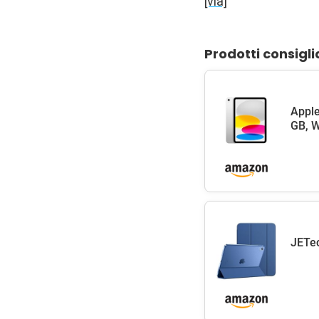
[via]
Prodotti consigli
Apple
GB, W
JETec