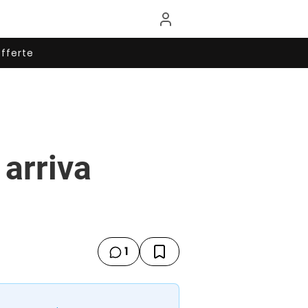
fferte
 arriva
1