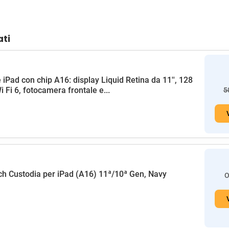
ati
 iPad con chip A16: display Liquid Retina da 11'', 128
i Fi 6, fotocamera frontale e...
5
h Custodia per iPad (A16) 11ª/10ª Gen, Navy
O