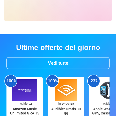
Ultime offerte del giorno
Vedi tutte
-100%
-100%
-23%
In evidenza
In evidenza
In evidenza
Amazon Music
Audible: Gratis 30
Apple Watch 
Unlimited GRATIS
gg
GPS, Cassa 4