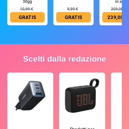
30gg
in all
10,99 €
9,99 €
309,00 €
GRATIS
GRATIS
239,00 €
Scelti dalla redazione