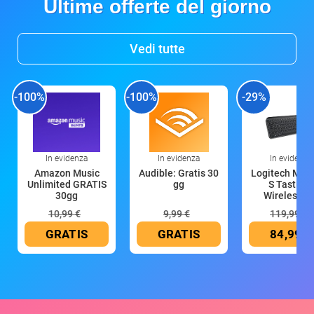
Ultime offerte del giorno
Vedi tutte
-100%
-100%
-29%
In evidenza
In evidenza
In evidenza
Amazon Music
Audible: Gratis 30
Logitech MX 
Unlimited GRATIS
gg
S Tastiera
30gg
Wireless (G
10,99 €
9,99 €
119,99 €
GRATIS
GRATIS
84,99 €