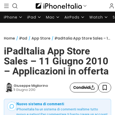
iPhone
iPad
Mac
AirPods
Watch
Home
/
iPad
/
App Store
/
iPadItalia App Store Sales – 11 Giugno 2010 – Applicazioni in offerta
iPadItalia App Store
Sales – 11 Giugno 2010
– Applicazioni in offerta
Giuseppe Migliorino
Condividi
11 Giugno 2010
Nuovo sistema di commenti
iPhoneItalia ha un sistema di commenti realtime tutto
nuovo e nativo! Per commentare ti basta creare un account