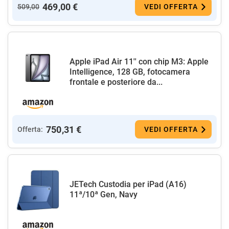
469,00 €
509,00
VEDI OFFERTA
Apple iPad Air 11'' con chip M3: Apple
Intelligence, 128 GB, fotocamera
frontale e posteriore da...
750,31 €
Offerta:
VEDI OFFERTA
JETech Custodia per iPad (A16)
11ª/10ª Gen, Navy