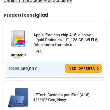
del libro o procedere all’acquisto!
Prodotti consigliati
Apple iPad con chip A16: display
Liquid Retina da 11'', 128 GB, Wi Fi 6,
fotocamera frontale e...
−8%
469,00 €
509,00
VEDI OFFERTA
JETech Custodia per iPad (A16)
11ª/10ª Gen, Navy