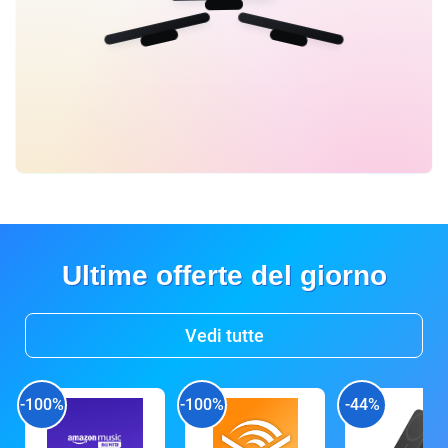
Ultime offerte del giorno
Vedi tutte
-100%
-100%
-44%