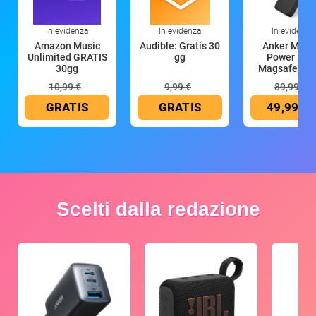
In evidenza
In evidenza
In evidenza
Amazon Music
Audible: Gratis 30
Anker Mag
Unlimited GRATIS
gg
Power Ban
30gg
Magsafe 10
mAh
10,99 €
9,99 €
89,99 €
GRATIS
GRATIS
49,99 €
Scelti dalla redazione