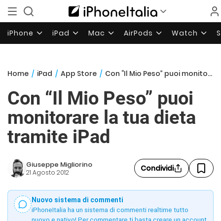
iPhone
iPad
Mac
AirPods
Watch
Home
/
iPad
/
App Store
/
Con “Il Mio Peso” puoi monitorare la tua dieta tramite iPad
Con “Il Mio Peso” puoi
monitorare la tua dieta
tramite iPad
Giuseppe Migliorino
Condividi
21 Agosto 2012
Nuovo sistema di commenti
iPhoneItalia ha un sistema di commenti realtime tutto
nuovo e nativo! Per commentare ti basta creare un account