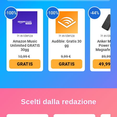
-100%
-100%
-44%
In evidenza
In evidenza
In evidenza
Amazon Music
Audible: Gratis 30
Anker Mag
Unlimited GRATIS
gg
Power Ban
30gg
Magsafe 10
mAh
10,99 €
9,99 €
89,99 €
GRATIS
GRATIS
49,99 €
Scelti dalla redazione