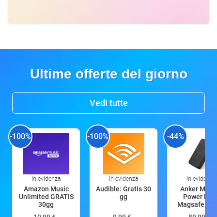
Ultime offerte del giorno
Vedi tutte
-100%
-100%
-44%
In evidenza
In evidenza
In evidenza
Amazon Music
Audible: Gratis 30
Anker Mag
Unlimited GRATIS
gg
Power Ban
30gg
Magsafe 10
mAh