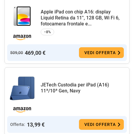
Apple iPad con chip A16: display
Liquid Retina da 11'', 128 GB, Wi Fi 6,
fotocamera frontale e...
−8%
469,00 €
509,00
VEDI OFFERTA
JETech Custodia per iPad (A16)
11ª/10ª Gen, Navy
13,99 €
Offerta:
VEDI OFFERTA