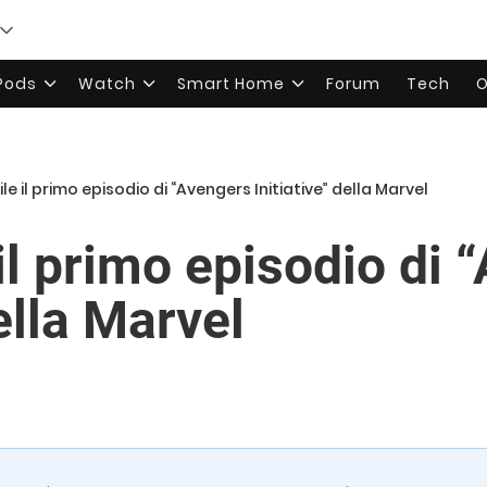
rPods
Watch
Smart Home
Forum
Tech
O
le il primo episodio di “Avengers Initiative” della Marvel
il primo episodio di 
della Marvel