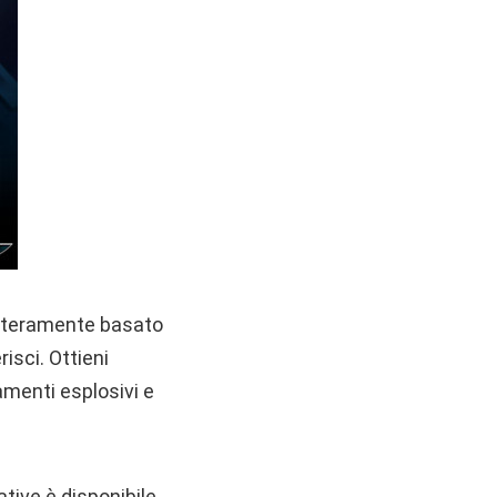
 interamente basato
isci. Ottieni
iamenti esplosivi e
tive è disponibile