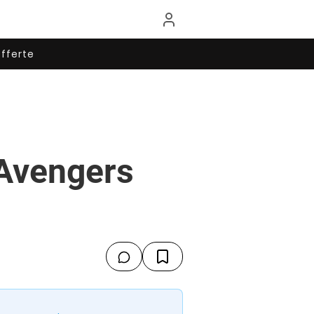
fferte
“Avengers