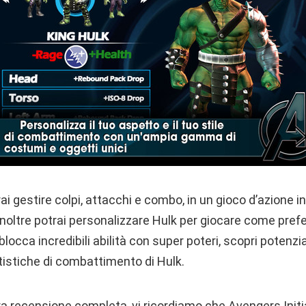
trai gestire colpi, attacchi e combo, in un gioco d’azione
inoltre potrai personalizzare Hulk per giocare come prefer
blocca incredibili abilità con super poteri, scopri potenz
atistiche di combattimento di Hulk.
ra recensione completa, vi ricordiamo che Avengers Initia