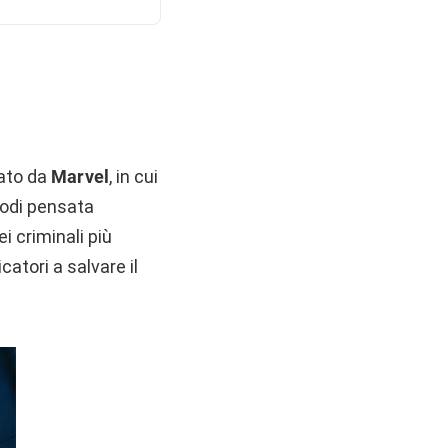
eato da
Marvel
, in cui
sodi pensata
i criminali più
atori a salvare il