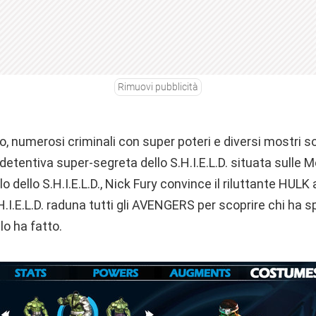
Rimuovi pubblicità
so, numerosi criminali con super poteri e diversi mostri so
 detentiva super-segreta dello S.H.I.E.L.D. situata sulle
olo dello S.H.I.E.L.D., Nick Fury convince il riluttante HULK 
H.I.E.L.D. raduna tutti gli AVENGERS per scoprire chi ha s
lo ha fatto.