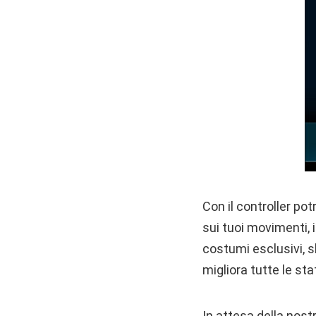
Con il controller po
sui tuoi movimenti, 
costumi esclusivi, s
migliora tutte le st
In attesa della nost