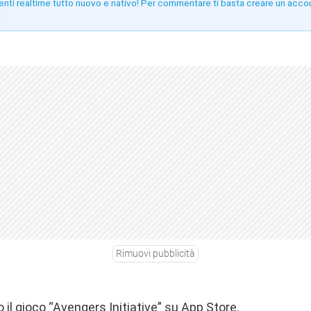
enti realtime tutto nuovo e nativo! Per commentare ti basta creare un acco
!
Rimuovi pubblicità
 il gioco “Avengers Initiative” su App Store.