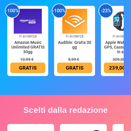
-100%
-100%
-23%
In evidenza
In evidenza
In evidenza
Amazon Music
Audible: Gratis 30
Apple Watch 
Unlimited GRATIS
gg
GPS, Cassa 4
30gg
in all
10,99 €
9,99 €
309,00 €
GRATIS
GRATIS
239,00 €
Scelti dalla redazione