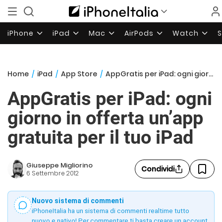
iPhone
iPad
Mac
AirPods
Watch
Home
/
iPad
/
App Store
/
AppGratis per iPad: ogni giorno in offerta un’app gratuita per il tuo iPad
AppGratis per iPad: ogni
giorno in offerta un’app
gratuita per il tuo iPad
Giuseppe Migliorino
Condividi
6 Settembre 2012
Nuovo sistema di commenti
iPhoneItalia ha un sistema di commenti realtime tutto
nuovo e nativo! Per commentare ti basta creare un account