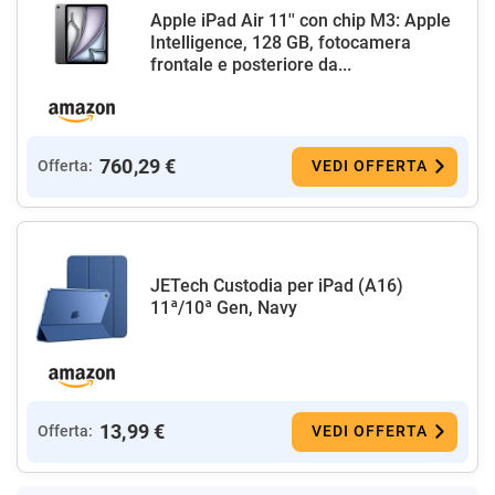
Apple iPad Air 11'' con chip M3: Apple
Intelligence, 128 GB, fotocamera
frontale e posteriore da...
760,29 €
Offerta:
VEDI OFFERTA
JETech Custodia per iPad (A16)
11ª/10ª Gen, Navy
13,99 €
Offerta:
VEDI OFFERTA