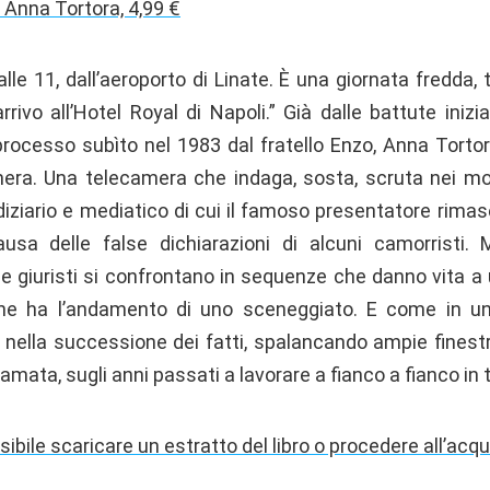
i Anna Tortora, 4,99 €
alle 11, dall’aeroporto di Linate. È una giornata fredda, t
rrivo all’Hotel Royal di Napoli.” Già dalle battute inizia
rocesso subìto nel 1983 dal fratello Enzo, Anna Tort
amera. Una telecamera che indaga, sosta, scruta nei mo
diziario e mediatico di cui il famoso presentatore rimas
ausa delle false dichiarazioni di alcuni camorristi. M
i e giuristi si confrontano in sequenze che danno vita a
e ha l’andamento di uno sceneggiato. E come in un 
nella successione dei fatti, spalancando ampie finestre
 amata, sugli anni passati a lavorare a fianco a fianco in
sibile scaricare un estratto del libro o procedere all’acqu