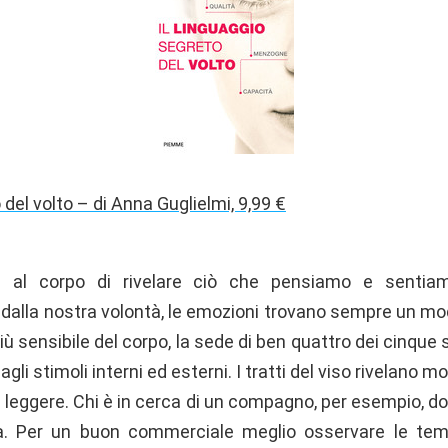
 del volto – di Anna Guglielmi, 9,99 €
ire al corpo di rivelare ciò che pensiamo e sentia
alla nostra volontà, le emozioni trovano sempre un mo
 più sensibile del corpo, la sede di ben quattro dei cinque
agli stimoli interni ed esterni. I tratti del viso rivelano m
i leggere. Chi è in cerca di un compagno, per esempio, d
. Per un buon commerciale meglio osservare le temp