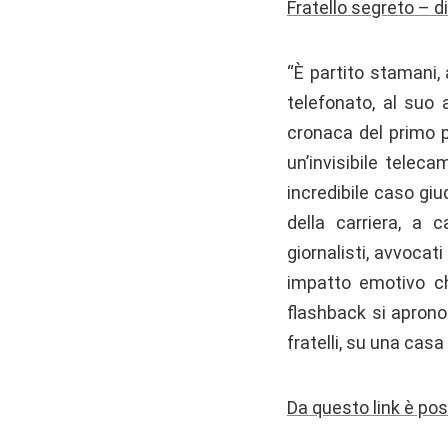
Fratello segreto – d
“È partito stamani, 
telefonato, al suo a
cronaca del primo p
un’invisibile telec
incredibile caso giu
della carriera, a c
giornalisti, avvocat
impatto emotivo ch
flashback si aprono 
fratelli, su una casa
Da questo link è pos