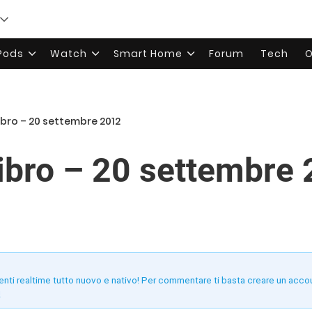
rPods
Watch
Smart Home
Forum
Tech
O
ibro – 20 settembre 2012
libro – 20 settembre
enti realtime tutto nuovo e nativo! Per commentare ti basta creare un acco
!