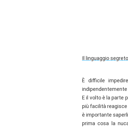
Il linguaggio segreto
È difficile imped
indipendentemente d
E il volto è la parte
più facilità reagisce 
è importante saperl
prima cosa la nuca