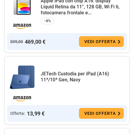
Apple iPad con chip A16: display
Liquid Retina da 11'', 128 GB, Wi Fi 6,
fotocamera frontale e...
−8%
469,00 €
509,00
VEDI OFFERTA
JETech Custodia per iPad (A16)
11ª/10ª Gen, Navy
13,99 €
Offerta:
VEDI OFFERTA