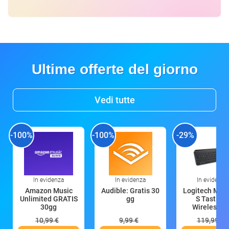
Ultime offerte del giorno
Vedi tutte
-100%
-100%
-29%
In evidenza
In evidenza
In evidenza
Amazon Music
Audible: Gratis 30
Logitech MX 
Unlimited GRATIS
gg
S Tastiera
30gg
Wireless (G
10,99 €
9,99 €
119,99 €