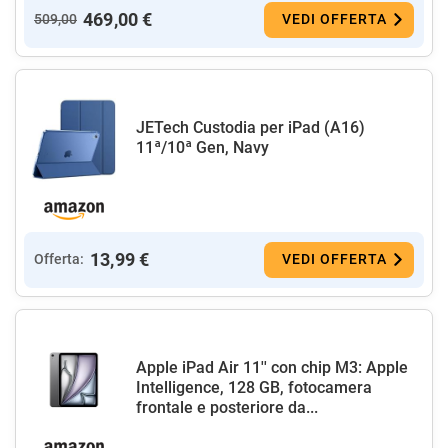
469,00 €
509,00
VEDI OFFERTA
JETech Custodia per iPad (A16)
11ª/10ª Gen, Navy
13,99 €
Offerta:
VEDI OFFERTA
Apple iPad Air 11'' con chip M3: Apple
Intelligence, 128 GB, fotocamera
frontale e posteriore da...