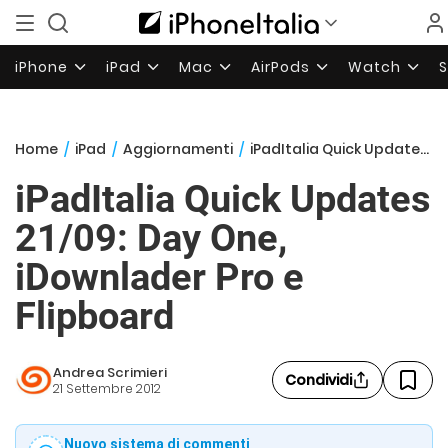
iPhone
iPad
Mac
AirPods
Watch
Home
/
iPad
/
Aggiornamenti
/
iPadItalia Quick Updates 21/09: Day One, iDownlader Pro e Flipboard
iPadItalia Quick Updates
21/09: Day One,
iDownlader Pro e
Flipboard
Andrea Scrimieri
Condividi
21 Settembre 2012
Nuovo sistema di commenti