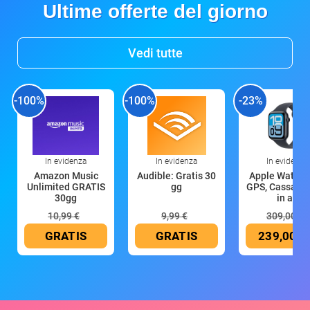
Ultime offerte del giorno
Vedi tutte
-100%
-100%
-23%
In evidenza
In evidenza
In evidenza
Amazon Music
Audible: Gratis 30
Apple Watch 
Unlimited GRATIS
gg
GPS, Cassa 4
30gg
in all
10,99 €
9,99 €
309,00 €
GRATIS
GRATIS
239,00 €