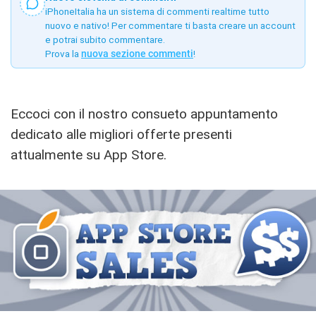
iPhoneItalia ha un sistema di commenti realtime tutto
nuovo e nativo! Per commentare ti basta creare un account
e potrai subito commentare.
Prova la
nuova sezione commenti
!
Eccoci con il nostro consueto appuntamento
dedicato alle migliori offerte presenti
attualmente su App Store.