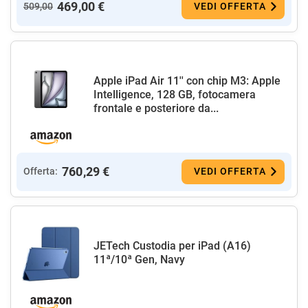
469,00 €
509,00
VEDI OFFERTA
Apple iPad Air 11'' con chip M3: Apple
Intelligence, 128 GB, fotocamera
frontale e posteriore da...
760,29 €
Offerta:
VEDI OFFERTA
JETech Custodia per iPad (A16)
11ª/10ª Gen, Navy