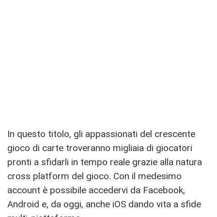
In questo titolo, gli appassionati del crescente
gioco di carte troveranno migliaia di giocatori
pronti a sfidarli in tempo reale grazie alla natura
cross platform del gioco. Con il medesimo
account è possibile accedervi da Facebook,
Android e, da oggi, anche iOS dando vita a sfide