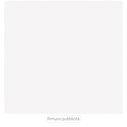
Rimuovi pubblicità