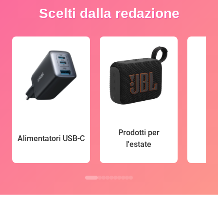
Scelti dalla redazione
Prodotti per
Alimentatori USB-C
l'estate