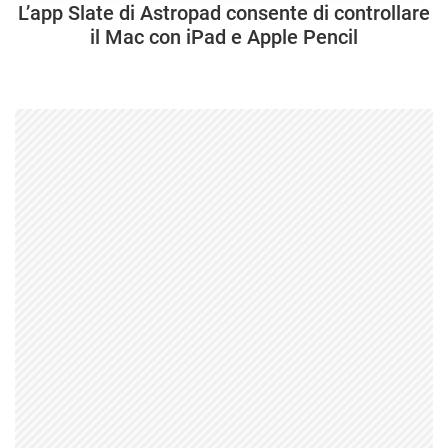
L’app Slate di Astropad consente di controllare
il Mac con iPad e Apple Pencil