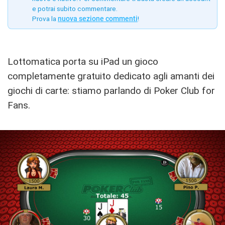
e potrai subito commentare.
Prova la
nuova sezione commenti
!
Lottomatica porta su iPad un gioco
completamente gratuito dedicato agli amanti dei
giochi di carte: stiamo parlando di Poker Club for
Fans.