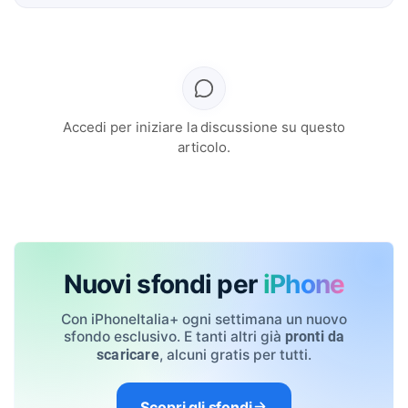
Accedi per iniziare la discussione su questo
articolo.
Nuovi sfondi per
iPhone
Con iPhoneItalia+ ogni settimana un nuovo
sfondo esclusivo. E tanti altri già
pronti da
, alcuni gratis per tutti.
scaricare
Scopri gli sfondi