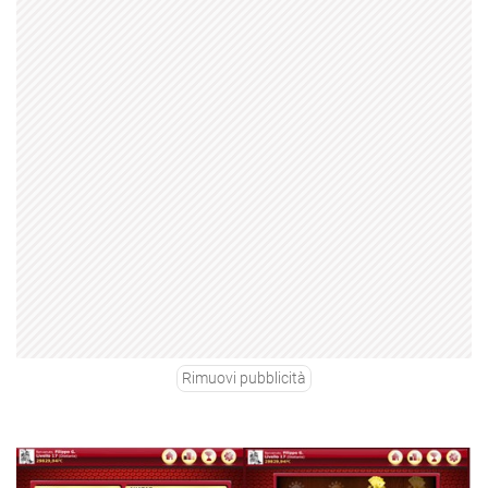
Rimuovi pubblicità