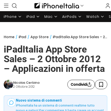
iPhone
iPad
Mac
AirPods
Watch
Home
/
iPad
/
App Store
/
iPadItalia App Store Sales – 2 Ottobre 2012 – Applicazioni in offerta
iPadItalia App Store
Sales – 2 Ottobre 2012
– Applicazioni in offerta
Nicolas Cerbino
Condividi
2 Ottobre 2012
Nuovo sistema di commenti
iPhoneItalia ha un sistema di commenti realtime tutto
nuovo e nativo! Per commentare ti basta creare un account