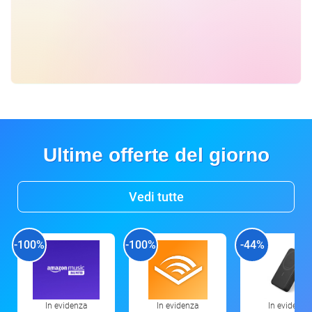
Ultime offerte del giorno
Vedi tutte
-100%
-100%
-44%
In evidenza
In evidenza
In evidenza