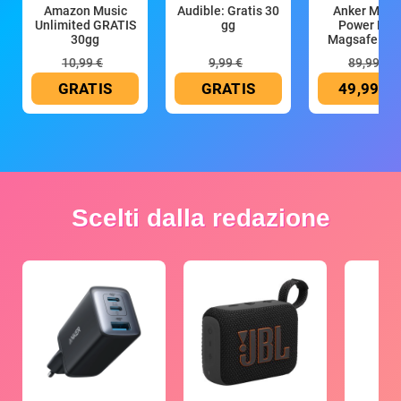
Amazon Music
Audible: Gratis 30
Anker Mag
Unlimited GRATIS
gg
Power Ban
30gg
Magsafe 10
mAh
10,99 €
9,99 €
89,99 €
GRATIS
GRATIS
49,99 €
Scelti dalla redazione