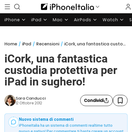
iPhone
iPad
Mac
AirPods
Watch
Home
/
iPad
/
Recensioni
/
iCork, una fantastica custodia protettiva per iPad in sughero!
iCork, una fantastica
custodia protettiva per
iPad in sughero!
Sara Canducci
Condividi
12 Ottobre 2012
Nuovo sistema di commenti
iPhoneItalia ha un sistema di commenti realtime tutto
nuovo e nativo! Per commentare ti basta creare un account