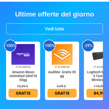
Ultime offerte del giorno
Vedi tutte
-100%
-100%
-29%
In evidenza
In evidenza
In evidenza
Amazon Music
Audible: Gratis 30
Logitech MX 
Unlimited GRATIS
gg
S Tastiera
30gg
Wireless (G
10,99 €
9,99 €
119,99 €
GRATIS
GRATIS
84,99 €