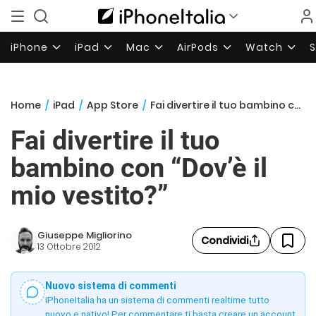
iPhone
iPad
Mac
AirPods
Watch
Home
/
iPad
/
App Store
/
Fai divertire il tuo bambino con “Dov’è il mio vestito?”
Fai divertire il tuo
bambino con “Dov’è il
mio vestito?”
Giuseppe Migliorino
Condividi
13 Ottobre 2012
Nuovo sistema di commenti
iPhoneItalia ha un sistema di commenti realtime tutto
nuovo e nativo! Per commentare ti basta creare un account