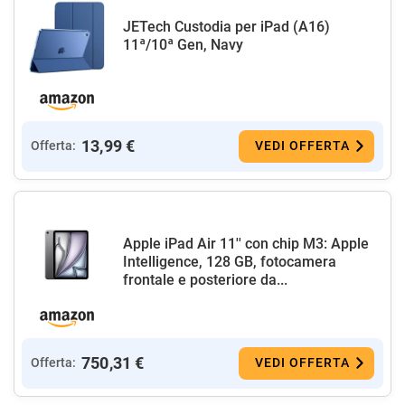
JETech Custodia per iPad (A16)
11ª/10ª Gen, Navy
13,99 €
Offerta:
VEDI OFFERTA
Apple iPad Air 11'' con chip M3: Apple
Intelligence, 128 GB, fotocamera
frontale e posteriore da...
750,31 €
Offerta:
VEDI OFFERTA