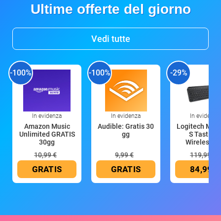
Ultime offerte del giorno
Vedi tutte
-100%
-100%
-29%
In evidenza
In evidenza
In evidenza
Amazon Music
Audible: Gratis 30
Logitech MX 
Unlimited GRATIS
gg
S Tastiera
30gg
Wireless (G
10,99 €
9,99 €
119,99 €
GRATIS
GRATIS
84,99 €