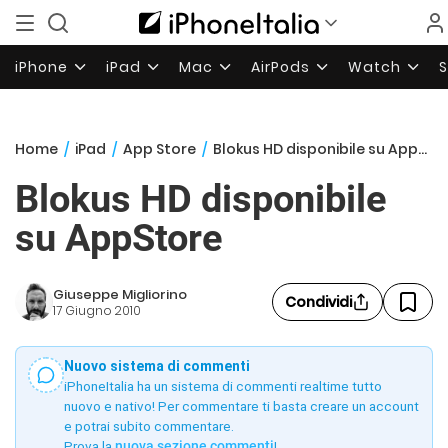
iPhone
iPad
Mac
AirPods
Watch
Home
/
iPad
/
App Store
/
Blokus HD disponibile su AppStore
Blokus HD disponibile
su AppStore
Giuseppe Migliorino
Condividi
17 Giugno 2010
Nuovo sistema di commenti
iPhoneItalia ha un sistema di commenti realtime tutto
nuovo e nativo! Per commentare ti basta creare un account
e potrai subito commentare.
Prova la
nuova sezione commenti
!