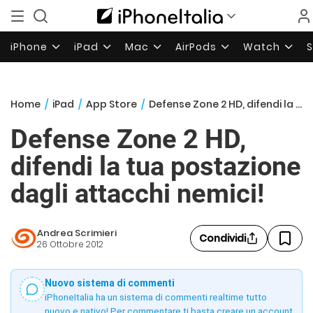
iPhone
iPad
Mac
AirPods
Watch
Home
/
iPad
/
App Store
/
Defense Zone 2 HD, difendi la tua postazione dagli attacchi nemici!
Defense Zone 2 HD,
difendi la tua postazione
dagli attacchi nemici!
Andrea Scrimieri
Condividi
26 Ottobre 2012
Nuovo sistema di commenti
iPhoneItalia ha un sistema di commenti realtime tutto
nuovo e nativo! Per commentare ti basta creare un account