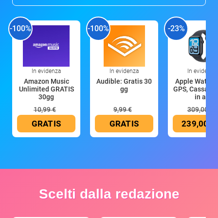
-100%
-100%
-23%
In evidenza
In evidenza
In evidenza
Amazon Music
Audible: Gratis 30
Apple Watch 
Unlimited GRATIS
gg
GPS, Cassa 4
30gg
in all
10,99 €
9,99 €
309,00 €
GRATIS
GRATIS
239,00 €
Scelti dalla redazione