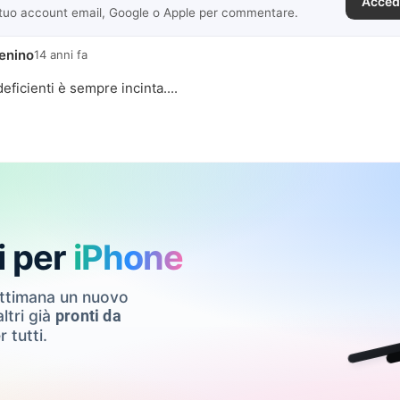
Acced
 tuo account email, Google o Apple per commentare.
enino
14 anni fa
ficienti è sempre incinta....
i per
iPhone
ettimana un nuovo
ltri già
pronti da
r tutti.