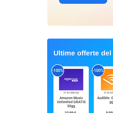
Ultime offerte del
-100%
-100%
In evidenza
In evi
Amazon Music
Audible: 
Unlimited GRATIS
g
30gg
10,99 €
9,99