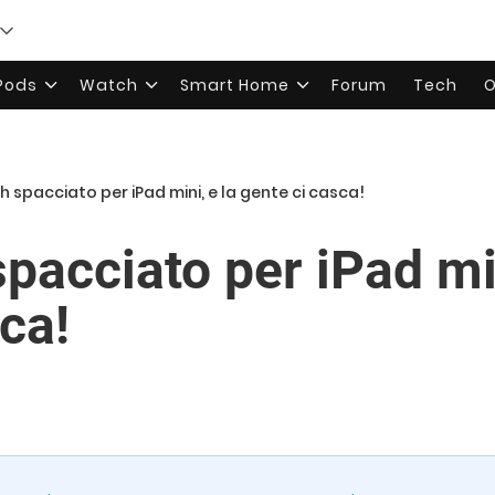
rPods
Watch
Smart Home
Forum
Tech
O
h spacciato per iPad mini, e la gente ci casca!
pacciato per iPad min
ca!