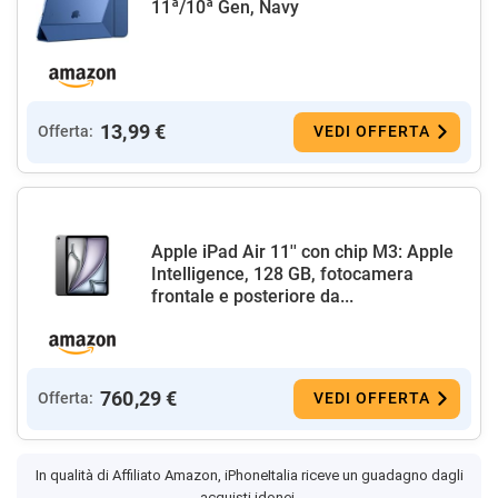
11ª/10ª Gen, Navy
13,99 €
Offerta:
VEDI OFFERTA
Apple iPad Air 11'' con chip M3: Apple
Intelligence, 128 GB, fotocamera
frontale e posteriore da...
760,29 €
Offerta:
VEDI OFFERTA
In qualità di Affiliato Amazon, iPhoneItalia riceve un guadagno dagli
acquisti idonei.