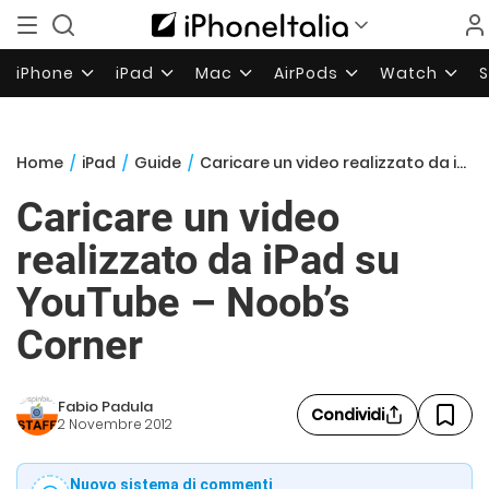
iPhone
iPad
Mac
AirPods
Watch
Home
/
iPad
/
Guide
/
Caricare un video realizzato da iPad su YouTube – Noob’s Corner
Caricare un video
realizzato da iPad su
YouTube – Noob’s
Corner
Fabio Padula
Condividi
2 Novembre 2012
Nuovo sistema di commenti