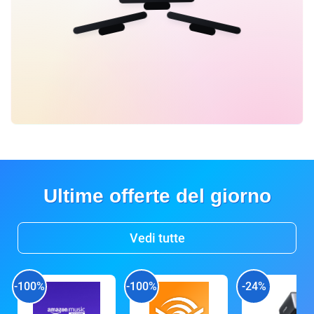
Ultime offerte del giorno
Vedi tutte
-100%
-100%
-24%