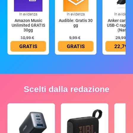
In evidenza
In evidenza
In evidenza
Amazon Music
Audible: Gratis 30
Anker caricat
Unlimited GRATIS
gg
USB-C rapido
30gg
(Nano
10,99 €
9,99 €
29,99 €
GRATIS
GRATIS
22,79 €
Scelti dalla redazione