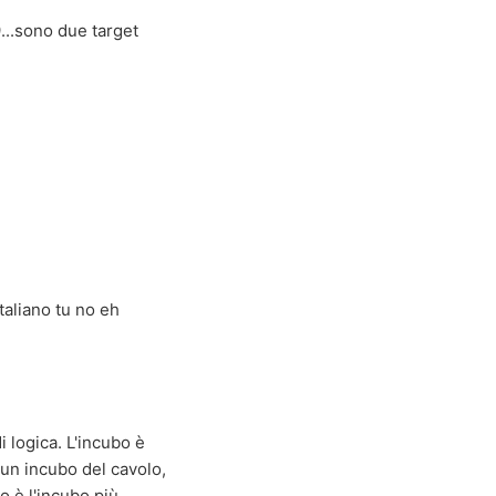
...sono due target
italiano tu no eh
i logica. L'incubo è
 un incubo del cavolo,
o è l'incubo più