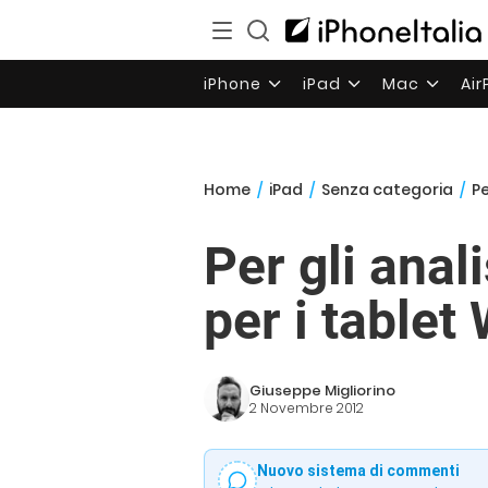
iPhone
iPad
Mac
Ai
Home
/
iPad
/
Senza categoria
/
Pe
Per gli anal
per i table
Giuseppe Migliorino
2 Novembre 2012
Nuovo sistema di commenti