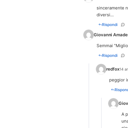
sinceramente no
diversi...
Rispondi
Giovanni Amade
Semmai "Miglior 
Rispondi
redfox
14 a
peggior in
Rispond
Giov
A p
una
cio