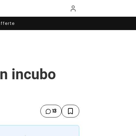
fferte
 un incubo
13