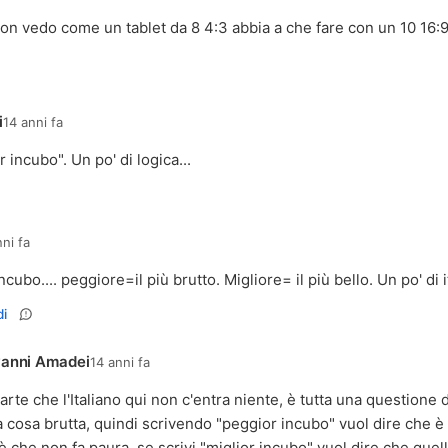
n vedo come un tablet da 8 4:3 abbia a che fare con un 10 16:9
i
14 anni fa
incubo". Un po' di logica...
nni fa
cubo.... peggiore=il più brutto. Migliore= il più bello. Un po' di 
i
anni Amadei
14 anni fa
arte che l'Italiano qui non c'entra niente, è tutta una questione d
 cosa brutta, quindi scrivendo "peggior incubo" vuol dire che è
è che non fa paura, se scrivi "miglior incubo" vuol dire che quell