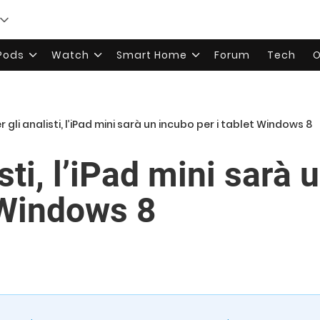
rPods
Watch
Smart Home
Forum
Tech
O
r gli analisti, l’iPad mini sarà un incubo per i tablet Windows 8
isti, l’iPad mini sarà
t Windows 8