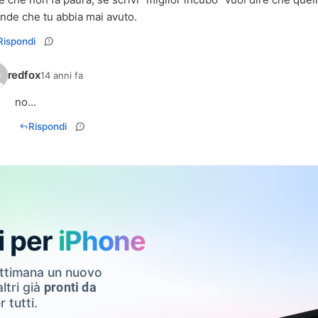
nde che tu abbia mai avuto.
Rispondi
redfox
14 anni fa
no...
Rispondi
i per
iPhone
ettimana un nuovo
ltri già
pronti da
r tutti.