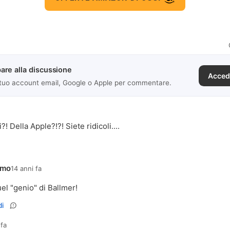
are alla discussione
Acced
 tuo account email, Google o Apple per commentare.
?! Della Apple?!?! Siete ridicoli....
imo
14 anni fa
el "genio" di Ballmer!
i
 fa