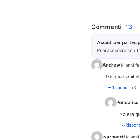
Commenti
13
Accedi per partecip
Puoi accedere con il
Andrew
14 anni fa
Ma quali analisti
Rispondi
Penduriss
No era qu
Rispond
warbandit
14 anni