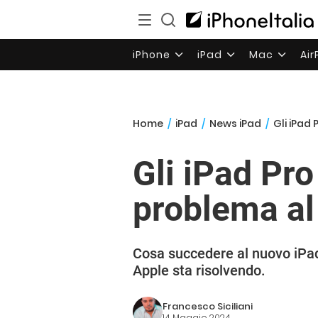
iPhone
iPad
Mac
Ai
Home
/
iPad
/
News iPad
/
Gli iPad
Gli iPad Pr
problema al 
Cosa succedere al nuovo iPad
Apple sta risolvendo.
Francesco Siciliani
14 Maggio 2024