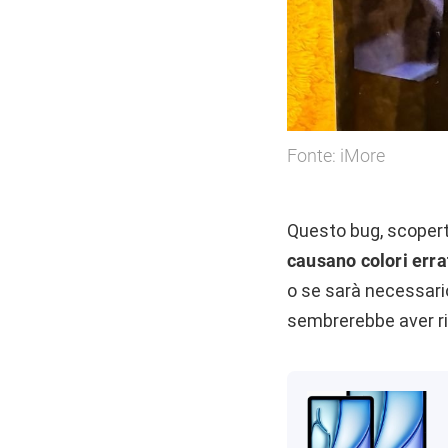
Fonte: iMore
Questo bug, scopert
causano colori erra
o se sarà necessario
sembrerebbe aver ri