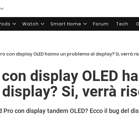
rPods
Watch
Smart Home
Forum
Tech
O
 Pro con display OLED hanno un problema al display? Si, verrà ri
o con display OLED h
display? Si, verrà ris
 Pro con display tandem OLED? Ecco il bug del dis