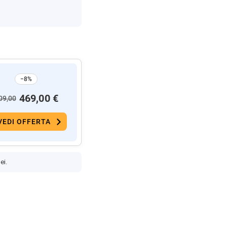
−8%
469,00 €
09,00
VEDI OFFERTA
ei.