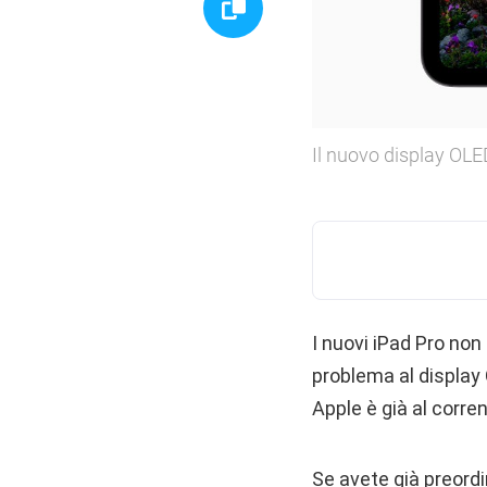
Il nuovo display OLE
I nuovi iPad Pro no
problema al display 
Apple è già al corr
Se avete già preordi