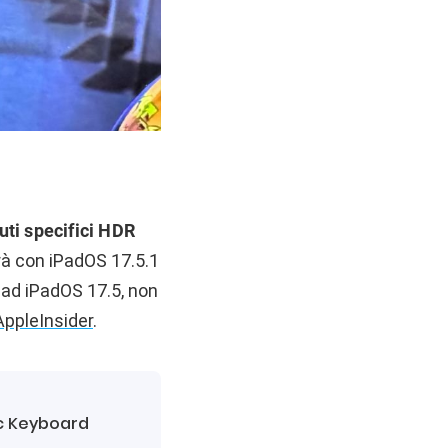
uti specifici HDR
erà con iPadOS 17.5.1
, ad iPadOS 17.5, non
AppleInsider
.
ic Keyboard