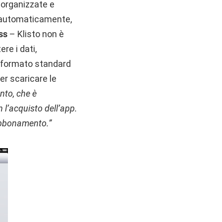
 organizzate e
ti automaticamente,
ss
– Klisto non è
re i dati,
in formato standard
er scaricare le
nto, che è
 l’acquisto dell’app.
i abbonamento.”