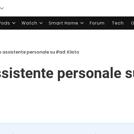
rPods
Watch
Smart Home
Forum
Tech
O
 assistente personale su iPad: Klisto
sistente personale s