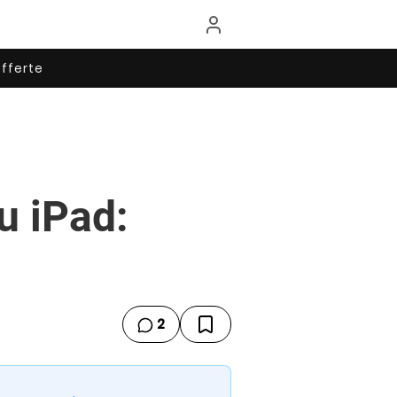
fferte
u iPad:
2