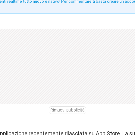
enti realtime tutto nuovo e nativo! Per commentare ti basta creare un acco
!
Rimuovi pubblicità
applicazione recentemente rilasciata su App Store. La s