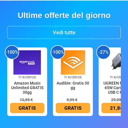
Ultime offerte del giorno
Vedi tutte
-100%
-100%
-27%
In evidenza
In evidenza
In evidenza
Amazon Music
Audible: Gratis 30
UGREEN Nex
Unlimited GRATIS
gg
65W Caricat
30gg
USB C Rica
10,99 €
9,99 €
29,99 €
GRATIS
GRATIS
21,84 €