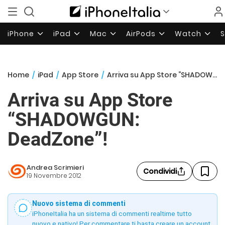
iPhone
iPad
Mac
AirPods
Watch
Home
/
iPad
/
App Store
/
Arriva su App Store “SHADOWGUN: DeadZone”!
Arriva su App Store
“SHADOWGUN:
DeadZone”!
Andrea Scrimieri
Condividi
19 Novembre 2012
Nuovo sistema di commenti
iPhoneItalia ha un sistema di commenti realtime tutto
nuovo e nativo! Per commentare ti basta creare un account