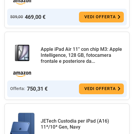
469,00 €
509,00
VEDI OFFERTA
Apple iPad Air 11'' con chip M3: Apple
Intelligence, 128 GB, fotocamera
frontale e posteriore da...
750,31 €
Offerta:
VEDI OFFERTA
JETech Custodia per iPad (A16)
11ª/10ª Gen, Navy