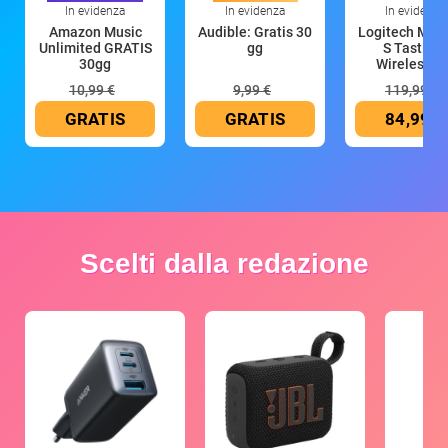
In evidenza
In evidenza
In evidenza
Amazon Music
Audible: Gratis 30
Logitech MX 
Unlimited GRATIS
gg
S Tastiera
30gg
Wireless (G
10,99 €
9,99 €
119,99 €
GRATIS
GRATIS
84,99 €
Scelti dalla redazione