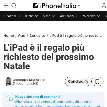
iPhone
iPad
Mac
AirPods
Watch
Home
/
iPad
/
Curiosità
/
L’iPad è il regalo più richiesto del prossimo Natale
L’iPad è il regalo più
richiesto del prossimo
Natale
Giuseppe Migliorino
Condividi
21 Novembre 2012
Nuovo sistema di commenti
iPhoneItalia ha un sistema di commenti realtime tutto
nuovo e nativo! Per commentare ti basta creare un account