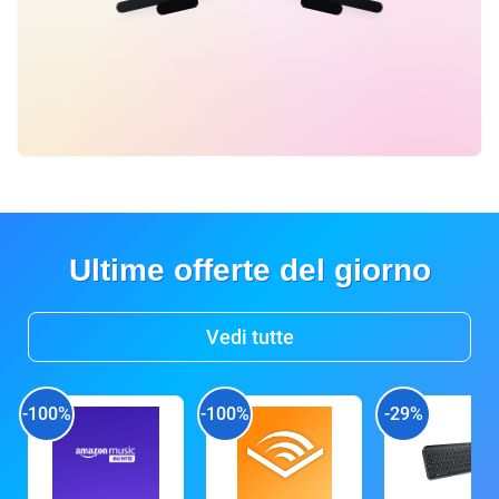
Ultime offerte del giorno
Vedi tutte
-100%
-100%
-29%