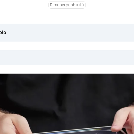
Rimuovi pubblicità
olo