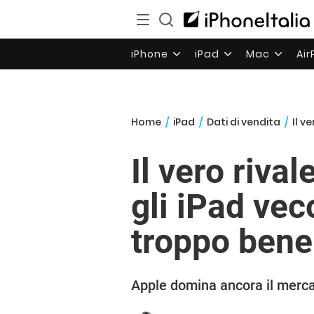
iPhone
iPad
Mac
Ai
Home
/
iPad
/
Dati di vendita
/
Il v
Il vero riva
gli iPad ve
troppo bene
Apple domina ancora il mercat