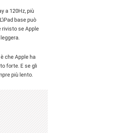
ay a 120Hz, più
L’iPad base può
 rivisto se Apple
 leggera.
o è che Apple ha
 forte. E se gli
mpre più lento.