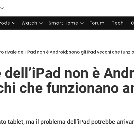
rPods
Watch
Smart Home
Forum
Tech
O
ero rivale dell’iPad non è Android: sono gli iPad vecchi che fu
le dell’iPad non è And
cchi che funzionano a
o tablet, ma il problema dell’iPad potrebbe arrivare