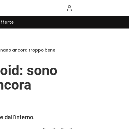
fferte
nzionano ancora troppo bene
roid: sono
ncora
 dall’interno.