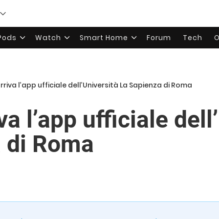
rPods
Watch
Smart Home
Forum
Tech
O
rriva l’app ufficiale dell’Università La Sapienza di Roma
va l’app ufficiale dell
a di Roma