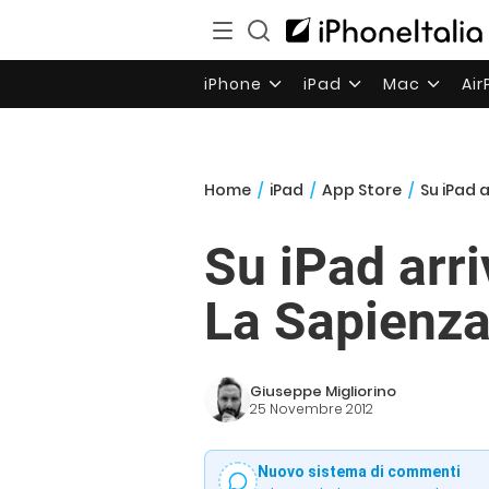
iPhone
iPad
Mac
Ai
Home
/
iPad
/
App Store
/
Su iPad a
Su iPad arri
La Sapienz
Giuseppe Migliorino
25 Novembre 2012
Nuovo sistema di commenti