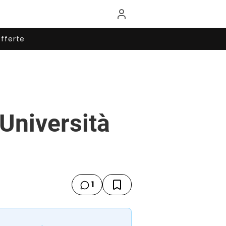
fferte
’Università
1