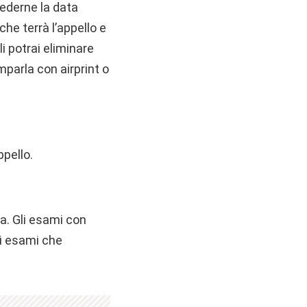
vederne la data
che terrà l’appello e
li potrai eliminare
mparla con airprint o
ppello.
a. Gli esami con
li esami che