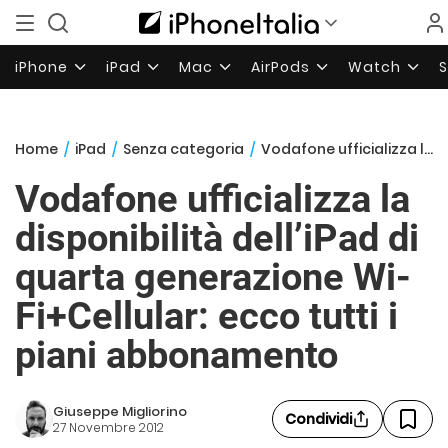
iPhone
iPad
Mac
AirPods
Watch
Home
/
iPad
/
Senza categoria
/
Vodafone ufficializza la disponibilità dell’iPad di quarta generazione Wi-Fi+Cellular: ecco tutti i piani abbonamento
Vodafone ufficializza la
disponibilità dell’iPad di
quarta generazione Wi-
Fi+Cellular: ecco tutti i
piani abbonamento
Giuseppe Migliorino
Condividi
27 Novembre 2012