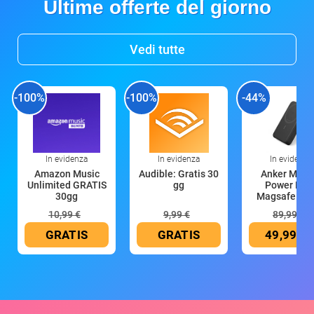
Ultime offerte del giorno
Vedi tutte
-100%
-100%
-44%
In evidenza
In evidenza
In evidenza
Amazon Music
Audible: Gratis 30
Anker Mag
Unlimited GRATIS
gg
Power Ban
30gg
Magsafe 10
mAh
10,99 €
9,99 €
89,99 €
GRATIS
GRATIS
49,99 €